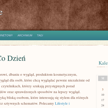
e
ERNETOWY
ARCHIWUM
TAGI
Co Dzień
Kale
orowi, dbaniu o wygląd, produktom kosmetycznym,
M
gląd dla osób, które chcą wyglądać pewnie niezależnie od
 czytelnikach, którzy szukają przystępnych porad
3
trendów oraz sprawdzonych sposobów na lepszy wygląd.
10
tyką bliską osobom, które interesują się stylem dla różnych
17
ą bez sztywnych schematów. Polecamy
Lifestyle i
24