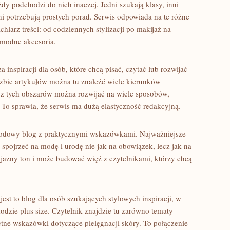
żdy podchodzi do nich inaczej. Jedni szukają klasy, inni
i potrzebują prostych porad. Serwis odpowiada na te różne
hlarz treści: od codziennych stylizacji po makijaż na
 modne akcesoria.
 inspiracji dla osób, które chcą pisać, czytać lub rozwijać
liczbie artykułów można tu znaleźć wiele kierunków
y z tych obszarów można rozwijać na wiele sposobów,
. To sprawia, że serwis ma dużą elastyczność redakcyjną.
rodowy blog z praktycznymi wskazówkami. Najważniejsze
spojrzeć na modę i urodę nie jak na obowiązek, lecz jak na
jazny ton i może budować więź z czytelnikami, którzy chcą
jest to blog dla osób szukających stylowych inspiracji, w
dzie plus size. Czytelnik znajdzie tu zarówno tematy
kretne wskazówki dotyczące pielęgnacji skóry. To połączenie