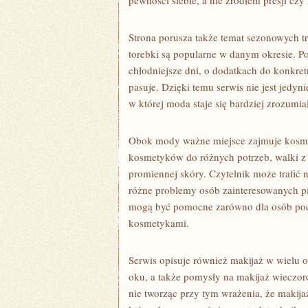
pewności siebie, a nie źródłem presji cz
Strona porusza także temat sezonowych t
torebki są popularne w danym okresie. Pojaw
chłodniejsze dni, o dodatkach do konkret
pasuje. Dzięki temu serwis nie jest jed
w której moda staje się bardziej zrozumia
Obok mody ważne miejsce zajmuje kosmet
kosmetyków do różnych potrzeb, walki z 
promiennej skóry. Czytelnik może trafić n
różne problemy osób zainteresowanych pi
mogą być pomocne zarówno dla osób począt
kosmetykami.
Serwis opisuje również makijaż w wielu o
oku, a także pomysły na makijaż wieczoro
nie tworząc przy tym wrażenia, że makij