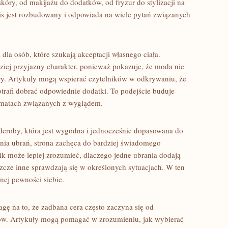
kóry, od makijażu do dodatków, od fryzur do stylizacji na
wis jest rozbudowany i odpowiada na wiele pytań związanych
dla osób, które szukają akceptacji własnego ciała.
ziej przyjazny charakter, ponieważ pokazuje, że moda nie
ury. Artykuły mogą wspierać czytelników w odkrywaniu, że
otrafi dobrać odpowiednie dodatki. To podejście buduje
tematach związanych z wyglądem.
deroby, która jest wygodna i jednocześnie dopasowana do
ia ubrań, strona zachęca do bardziej świadomego
nik może lepiej zrozumieć, dlaczego jedne ubrania dodają
eszcze inne sprawdzają się w określonych sytuacjach. W ten
nej pewności siebie.
gę na to, że zadbana cera często zaczyna się od
tów. Artykuły mogą pomagać w zrozumieniu, jak wybierać