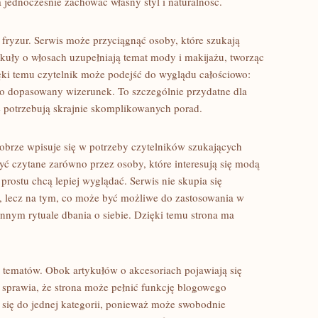
a jednocześnie zachować własny styl i naturalność.
 fryzur. Serwis może przyciągnąć osoby, które szukają
kuły o włosach uzupełniają temat mody i makijażu, tworząc
ięki temu czytelnik może podejść do wyglądu całościowo:
ło dopasowany wizerunek. To szczególnie przydatne dla
e potrzebują skrajnie skomplikowanych porad.
 dobrze wpisuje się w potrzeby czytelników szukających
 czytane zarówno przez osoby, które interesują się modą
o prostu chcą lepiej wyglądać. Serwis nie skupia się
, lecz na tym, co może być możliwe do zastosowania w
nnym rytuale dbania o siebie. Dzięki temu strona ma
s tematów. Obok artykułów o akcesoriach pojawiają się
 sprawia, że strona może pełnić funkcję blogowego
 się do jednej kategorii, ponieważ może swobodnie