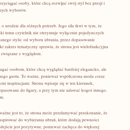
rzyciągać osoby, które chcą rozwijać swój styl bez presji i
nnych wyborów.
o urodzie dla różnych potrzeb. Jego siła tkwi w tym, że
ęki temu czytelnik nie otrzymuje wyłącznie pojedynczych
snego stylu: od wyboru ubrania, przez dopasowanie
ki zakres tematyczny sprawia, że strona jest wielofunkcyjna
a związane z wyglądem.
gać osobom, które chcą wyglądać bardziej elegancko, ale
snego gustu. To ważne, ponieważ współczesna moda coraz
mi inspiracjami. Strona wpisuje się w ten kierunek,
dopasowane do figury, a przy tym nie udawać kogoś innego.
em.
ważne jest to, że strona może przełamywać przekonanie, że
inspirować do wybierania ubrań, które dodają pewności
podejście jest pozytywne, ponieważ zachęca do większej