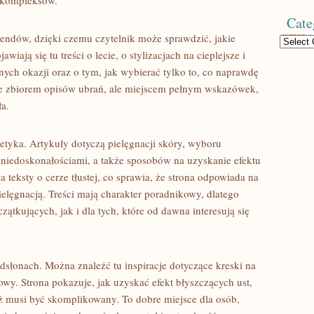
y kompleksów.
Cate
rendów, dzięki czemu czytelnik może sprawdzić, jakie
Categories
iają się tu treści o lecie, o stylizacjach na cieplejsze i
nych okazji oraz o tym, jak wybierać tylko to, co naprawdę
ynie zbiorem opisów ubrań, ale miejscem pełnym wskazówek,
ła.
yka. Artykuły dotyczą pielęgnacji skóry, wyboru
niedoskonałościami, a także sposobów na uzyskanie efektu
a teksty o cerze tłustej, co sprawia, że strona odpowiada na
elęgnacją. Treści mają charakter poradnikowy, dlatego
kujących, jak i dla tych, które od dawna interesują się
dsłonach. Można znaleźć tu inspiracje dotyczące kreski na
wy. Strona pokazuje, jak uzyskać efekt błyszczących ust,
aż musi być skomplikowany. To dobre miejsce dla osób,