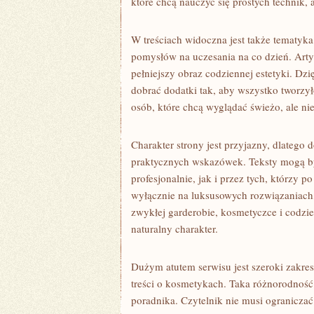
które chcą nauczyć się prostych technik, 
W treściach widoczna jest także tematyka
pomysłów na uczesania na co dzień. Arty
pełniejszy obraz codziennej estetyki. Dz
dobrać dodatki tak, aby wszystko tworzy
osób, które chcą wyglądać świeżo, ale ni
Charakter strony jest przyjazny, dlatego
praktycznych wskazówek. Teksty mogą być
profesjonalnie, jak i przez tych, którzy p
wyłącznie na luksusowych rozwiązaniach
zwykłej garderobie, kosmetyczce i codzie
naturalny charakter.
Dużym atutem serwisu jest szeroki zakre
treści o kosmetykach. Taka różnorodność
poradnika. Czytelnik nie musi ograniczać