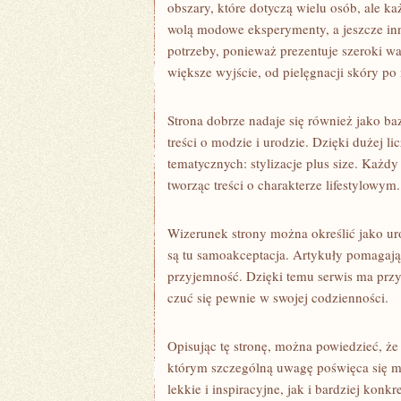
obszary, które dotyczą wielu osób, ale ka
wolą modowe eksperymenty, a jeszcze inn
potrzeby, ponieważ prezentuje szeroki wac
większe wyjście, od pielęgnacji skóry po
Strona dobrze nadaje się również jako baza
treści o modzie i urodzie. Dzięki dużej 
tematycznych: stylizacje plus size. Każd
tworząc treści o charakterze lifestylowym
Wizerunek strony można określić jako u
są tu samoakceptacja. Artykuły pomagają 
przyjemność. Dzięki temu serwis ma przy
czuć się pewnie w swojej codzienności.
Opisując tę stronę, można powiedzieć, że 
którym szczególną uwagę poświęca się mo
lekkie i inspiracyjne, jak i bardziej kon