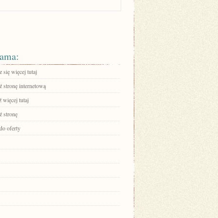
ama:
się więcej tutaj
 stronę internetową
 więcej tutaj
 stronę
do oferty