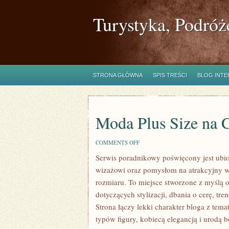
Turystyka, Podróż
STRONA GŁÓWNA
SPIS TREŚCI
BLOG INT
Moda Plus Size na 
ON
COMMENTS OFF
MODA
Serwis poradnikowy poświęcony jest ubi
PLUS
SIZE
wizażowi oraz pomysłom na atrakcyjny wy
NA
CO
rozmiaru. To miejsce stworzone z myślą o
DZIEŃ
dotyczących stylizacji, dbania o cerę, 
Strona łączy lekki charakter bloga z tema
typów figury, kobiecą elegancją i urod