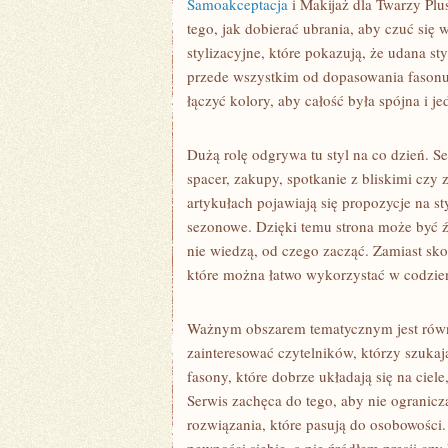
Samoakceptacja
i Makijaż dla Twarzy Plu
tego, jak dobierać ubrania, aby czuć si
stylizacyjne, które pokazują, że udana st
przede wszystkim od dopasowania fasonu. C
łączyć kolory, aby całość była spójna i 
Dużą rolę odgrywa tu styl na co dzień. S
spacer, zakupy, spotkanie z bliskimi czy
artykułach pojawiają się propozycje na s
sezonowe. Dzięki temu strona może być źró
nie wiedzą, od czego zacząć. Zamiast sk
które można łatwo wykorzystać w codzie
Ważnym obszarem tematycznym jest równie
zainteresować czytelników, którzy szukaj
fasony, które dobrze układają się na cie
Serwis zachęca do tego, aby nie ogranic
rozwiązania, które pasują do osobowości