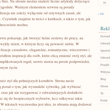
s Size. Na stronie można znaleźć liczne artykuły dotyczące
31
ę wygodnie. Ważnym elementem serwisu są porady
ylizacja nie zależy wyłącznie od sztywnych zasad, ale
« Jul
zytelnik znajdzie tu treści o kurtkach, a także o tym, jak
jednocześnie modna.
Rekl
Dowiedz 
erwis pokazuje, jak tworzyć luźne zestawy do pracy, na
 zwykły dzień, w którym liczy się pewność siebie. W
Odwiedź
tylizacje casualowe, eleganckie, romantyczne, wieczorowe i
Sprawdź
dłem inspiracji dla osób, które chcą zmienić swój styl, ale
Odwiedź
omplikowanych reguł, serwis stawia na proste podpowiedzi,
Przejdź 
nnym życiu.
Witryna
Blog
ż styl dla pełniejszych kształtów. Strona może
ą porad o tym, jak wysmuklić sylwetkę, jak wybierać
Strona
le, oraz jak nie rezygnować z odważniejszych dodatków.
Tu
zać się do bezpiecznych wyborów, lecz odkrywać takie
Portal
. W tekstach wyczuwalna jest idea, że ubrania mają dodawać