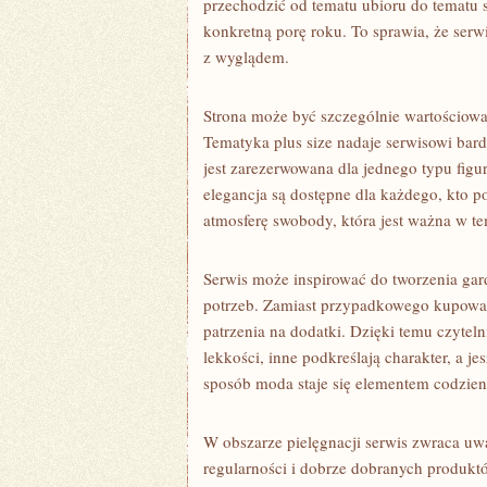
przechodzić od tematu ubioru do tematu s
konkretną porę roku. To sprawia, że ser
z wyglądem.
Strona może być szczególnie wartościowa 
Tematyka plus size nadaje serwisowi bard
jest zarezerwowana dla jednego typu fig
elegancja są dostępne dla każdego, kto p
atmosferę swobody, która jest ważna w 
Serwis może inspirować do tworzenia gar
potrzeb. Zamiast przypadkowego kupowan
patrzenia na dodatki. Dzięki temu czytel
lekkości, inne podkreślają charakter, a j
sposób moda staje się elementem codzien
W obszarze pielęgnacji serwis zwraca uwa
regularności i dobrze dobranych produk