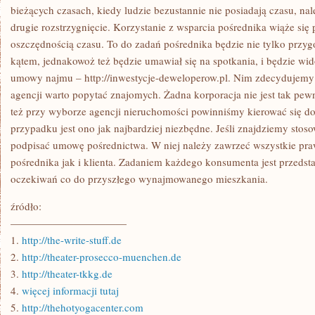
SZEREGU
bieżących czasach, kiedy ludzie bezustannie nie posiadają czasu, na
PRZYPADKÓW
drugie rozstrzygnięcie. Korzystanie z wsparcia pośrednika wiąże się
JEDNAK
oszczędnością czasu. To do zadań pośrednika będzie nie tylko przy
kątem, jednakowoż też będzie umawiał się na spotkania, i będzie w
umowy najmu – http://inwestycje-deweloperow.pl. Nim zdecydujemy 
agencji warto popytać znajomych. Żadna korporacja nie jest tak pewn
też przy wyborze agencji nieruchomości powinniśmy kierować się 
przypadku jest ono jak najbardziej niezbędne. Jeśli znajdziemy stos
podpisać umowę pośrednictwa. W niej należy zawrzeć wszystkie pr
pośrednika jak i klienta. Zadaniem każdego konsumenta jest przedst
oczekiwań co do przyszłego wynajmowanego mieszkania.
źródło:
———————————
1.
http://the-write-stuff.de
2.
http://theater-prosecco-muenchen.de
3.
http://theater-tkkg.de
4.
więcej informacji tutaj
5.
http://thehotyogacenter.com