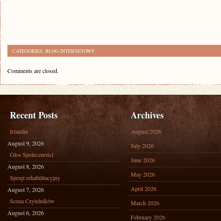
CATEGORIES:
BLOG INTERNETOWY
Comments are closed.
Recent Posts
Archives
Irlandia
August 2026
August 9, 2026
July 2026
Głos Społeczności
June 2026
August 8, 2026
May 2026
Sprzęt rehabilitacyjny
April 2026
August 7, 2026
Scena Czytelników
March 2026
August 6, 2026
February 2026