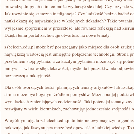
prowadzą do pytań o to, co może wydarzyć się dalej. Czy przyszłe 
Jak rozwinie się sztuczna inteligencja? Czy ludzkość będzie badać od
nauki okażą się najważniejsze w kolejnych dekadach? Takie pytania sp
wyłącznie spojrzeniem w przeszłość, ale również refleksją nad kieru
Dzięki temu portal zachowuje otwartość na nowe tematy.
zsbelecin.edu.pl może być postrzegany jako miejsce dla osób szukając
największą wartością jest umiejętne połączenie technologii. Strona 
przełomem stoją pytania, a za każdym pytaniem może kryć się potenc
motyw — wiara w siłę ciekawości, myślenia i poszukiwania odpowie
poznawczą atrakcyjność.
Dla osób tworzących treści, planujących tematy artykułów lub szukaj
strona może być bogatym źródłem pomysłów. Można na jej podstawi
wynalazkach zmieniających codzienność. Taki potencjał tematyczny 
rozwijany w wielu kierunkach, zachowując jednocześnie spójność i r
W ogólnym ujęciu zsbelecin.edu.pl to internetowy magazyn o genius
pokazuje, jak fascynująca może być opowieść o ludzkiej wiedzy. To m