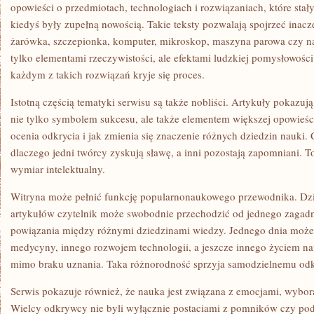
opowieści o przedmiotach, technologiach i rozwiązaniach, które stały
kiedyś były zupełną nowością. Takie teksty pozwalają spojrzeć inacze
żarówka, szczepionka, komputer, mikroskop, maszyna parowa czy na
tylko elementami rzeczywistości, ale efektami ludzkiej pomysłowości
każdym z takich rozwiązań kryje się proces.
Istotną częścią tematyki serwisu są także nobliści. Artykuły pokazuj
nie tylko symbolem sukcesu, ale także elementem większej opowieśc
ocenia odkrycia i jak zmienia się znaczenie różnych dziedzin nauki. 
dlaczego jedni twórcy zyskują sławę, a inni pozostają zapomniani. T
wymiar intelektualny.
Witryna może pełnić funkcję popularnonaukowego przewodnika. Dzię
artykułów czytelnik może swobodnie przechodzić od jednego zagadn
powiązania między różnymi dziedzinami wiedzy. Jednego dnia może z
medycyny, innego rozwojem technologii, a jeszcze innego życiem na
mimo braku uznania. Taka różnorodność sprzyja samodzielnemu od
Serwis pokazuje również, że nauka jest związana z emocjami, wybora
Wielcy odkrywcy nie byli wyłącznie postaciami z pomników czy pod