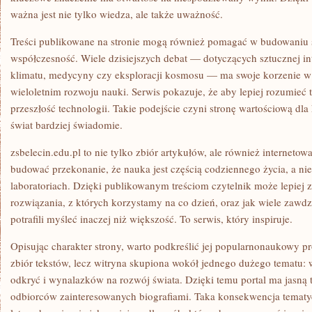
ważna jest nie tylko wiedza, ale także uważność.
Treści publikowane na stronie mogą również pomagać w budowaniu s
współczesność. Wiele dzisiejszych debat — dotyczących sztucznej inte
klimatu, medycyny czy eksploracji kosmosu — ma swoje korzenie w
wieloletnim rozwoju nauki. Serwis pokazuje, że aby lepiej rozumieć t
przeszłość technologii. Takie podejście czyni stronę wartościową dla
świat bardziej świadomie.
zsbelecin.edu.pl to nie tylko zbiór artykułów, ale również internet
budować przekonanie, że nauka jest częścią codziennego życia, a ni
laboratoriach. Dzięki publikowanym treściom czytelnik może lepiej z
rozwiązania, z których korzystamy na co dzień, oraz jak wiele zawd
potrafili myśleć inaczej niż większość. To serwis, który inspiruje.
Opisując charakter strony, warto podkreślić jej popularnonaukowy pr
zbiór tekstów, lecz witryna skupiona wokół jednego dużego tematu:
odkryć i wynalazków na rozwój świata. Dzięki temu portal ma jasną
odbiorców zainteresowanych biografiami. Taka konsekwencja tematycz