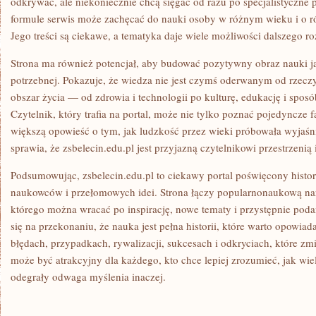
odkrywać, ale niekoniecznie chcą sięgać od razu po specjalistyczne p
formule serwis może zachęcać do nauki osoby w różnym wieku i o 
Jego treści są ciekawe, a tematyka daje wiele możliwości dalszego ro
Strona ma również potencjał, aby budować pozytywny obraz nauki ja
potrzebnej. Pokazuje, że wiedza nie jest czymś oderwanym od rzecz
obszar życia — od zdrowia i technologii po kulturę, edukację i spos
Czytelnik, który trafia na portal, może nie tylko poznać pojedyncze f
większą opowieść o tym, jak ludzkość przez wieki próbowała wyjaśni
sprawia, że zsbelecin.edu.pl jest przyjazną czytelnikowi przestrzenią 
Podsumowując, zsbelecin.edu.pl to ciekawy portal poświęcony histor
naukowców i przełomowych idei. Strona łączy popularnonaukową narr
którego można wracać po inspirację, nowe tematy i przystępnie podan
się na przekonaniu, że nauka jest pełna historii, które warto opowiad
błędach, przypadkach, rywalizacji, sukcesach i odkryciach, które zmi
może być atrakcyjny dla każdego, kto chce lepiej zrozumieć, jak wie
odegrały odwaga myślenia inaczej.