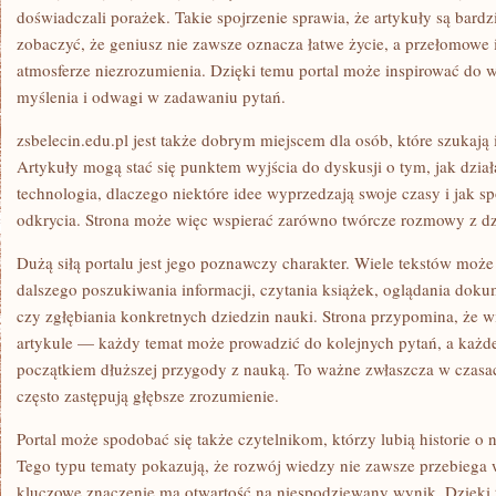
doświadczali porażek. Takie spojrzenie sprawia, że artykuły są bardz
zobaczyć, że geniusz nie zawsze oznacza łatwe życie, a przełomowe i
atmosferze niezrozumienia. Dzięki temu portal może inspirować do 
myślenia i odwagi w zadawaniu pytań.
zsbelecin.edu.pl jest także dobrym miejscem dla osób, które szukają 
Artykuły mogą stać się punktem wyjścia do dyskusji o tym, jak działa 
technologia, dlaczego niektóre idee wyprzedzają swoje czasy i jak 
odkrycia. Strona może więc wspierać zarówno twórcze rozmowy z dz
Dużą siłą portalu jest jego poznawczy charakter. Wiele tekstów może
dalszego poszukiwania informacji, czytania książek, oglądania do
czy zgłębiania konkretnych dziedzin nauki. Strona przypomina, że w
artykule — każdy temat może prowadzić do kolejnych pytań, a każde
początkiem dłuższej przygody z nauką. To ważne zwłaszcza w czasac
często zastępują głębsze zrozumienie.
Portal może spodobać się także czytelnikom, którzy lubią historie 
Tego typu tematy pokazują, że rozwój wiedzy nie zawsze przebiega
kluczowe znaczenie ma otwartość na niespodziewany wynik. Dzięki 