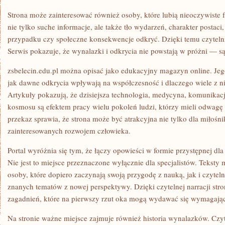
Strona może zainteresować również osoby, które lubią nieoczywiste 
nie tylko suche informacje, ale także tło wydarzeń, charakter postac
przypadku czy społeczne konsekwencje odkryć. Dzięki temu czytelni
Serwis pokazuje, że wynalazki i odkrycia nie powstają w próżni — są
zsbelecin.edu.pl można opisać jako edukacyjny magazyn online. Jeg
jak dawne odkrycia wpływają na współczesność i dlaczego wiele z n
Artykuły pokazują, że dzisiejsza technologia, medycyna, komunikacj
kosmosu są efektem pracy wielu pokoleń ludzi, którzy mieli odwagę
przekaz sprawia, że strona może być atrakcyjna nie tylko dla miłośni
zainteresowanych rozwojem człowieka.
Portal wyróżnia się tym, że łączy opowieści w formie przystępnej dl
Nie jest to miejsce przeznaczone wyłącznie dla specjalistów. Tekst
osoby, które dopiero zaczynają swoją przygodę z nauką, jak i czytel
znanych tematów z nowej perspektywy. Dzięki czytelnej narracji stro
zagadnień, które na pierwszy rzut oka mogą wydawać się wymagają
Na stronie ważne miejsce zajmuje również historia wynalazków. Cz