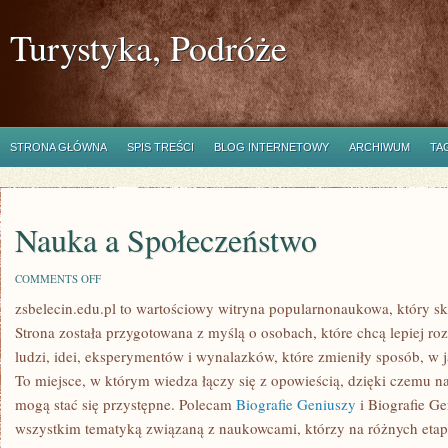
Turystyka, Podróże
STRONA GŁÓWNA
SPIS TREŚCI
BLOG INTERNETOWY
ARCHIWUM
TA
Nauka a Społeczeństwo
ON
COMMENTS OFF
NAUKA
zsbelecin.edu.pl to wartościowy witryna popularnonaukowa, który sk
A
SPOŁECZEŃSTWO
Strona została przygotowana z myślą o osobach, które chcą lepiej ro
ludzi, idei, eksperymentów i wynalazków, które zmieniły sposób, w 
To miejsce, w którym wiedza łączy się z opowieścią, dzięki czemu n
mogą stać się przystępne. Polecam
Biografie Geniuszy
i Biografie Ge
wszystkim tematyką związaną z naukowcami, którzy na różnych etapa