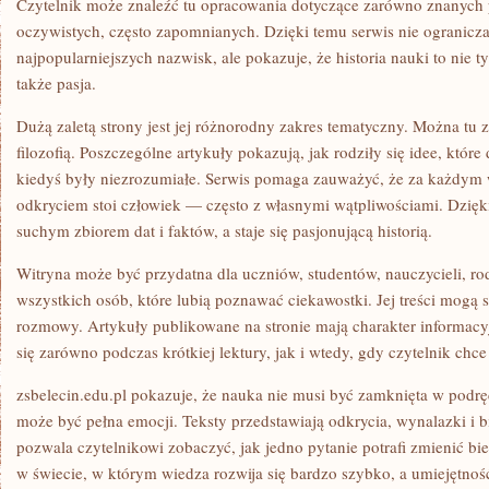
Czytelnik może znaleźć tu opracowania dotyczące zarówno znanych p
oczywistych, często zapomnianych. Dzięki temu serwis nie ogranicza
najpopularniejszych nazwisk, ale pokazuje, że historia nauki to nie
także pasja.
Dużą zaletą strony jest jej różnorodny zakres tematyczny. Można tu z
filozofią. Poszczególne artykuły pokazują, jak rodziły się idee, które
kiedyś były niezrozumiałe. Serwis pomaga zauważyć, że za każdym 
odkryciem stoi człowiek — często z własnymi wątpliwościami. Dzięk
suchym zbiorem dat i faktów, a staje się pasjonującą historią.
Witryna może być przydatna dla uczniów, studentów, nauczycieli, ro
wszystkich osób, które lubią poznawać ciekawostki. Jej treści mogą 
rozmowy. Artykuły publikowane na stronie mają charakter informacy
się zarówno podczas krótkiej lektury, jak i wtedy, gdy czytelnik chce
zsbelecin.edu.pl pokazuje, że nauka nie musi być zamknięta w podr
może być pełna emocji. Teksty przedstawiają odkrycia, wynalazki i b
pozwala czytelnikowi zobaczyć, jak jedno pytanie potrafi zmienić bie
w świecie, w którym wiedza rozwija się bardzo szybko, a umiejętność