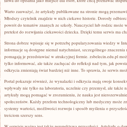
łatwa do opisania jako miejsce dla osób, które chcą poznawać inspiruj
Warto zauważyć, że artykuły publikowane na stronie mogą przemawi
Młodszy czytelnik znajdzie w nich ciekawe historie. Dorosły odbior
powrót do tematów znanych ze szkoły. Nauczyciel lub rodzic może wy
pretekst do rozwijania ciekawości dziecka. Dzięki temu serwis ma ch
Strona dobrze wpisuje się w potrzebę popularyzowania wiedzy w Int
informacje są dostępne niemal natychmiast, szczególnego znaczenia n
pomagają je przedstawiać w atrakcyjnej formie. zsbelecin.edu.pl moż
tylko informować, ale także zachęcać do refleksji nad tym, jak powst
odkrycia zmieniają świat bardziej niż inne. To sprawia, że serwis mo
Portal pokazuje również, że wynalazki i odkrycia mają swoje konse
wpływały nie tylko na laboratoria, uczelnie czy przemysł, ale także
artykuły mogą pomagać w zrozumieniu, że nauka jest nierozerwalni
społeczeństw. Każdy przełom technologiczny lub medyczny może zm
systemy wartości, możliwości rozwoju i sposób myślenia o przyszłośc
treściom szerszy sens.
W serwisie ważna jest także perspektywa przyszłości. Artykuły o da