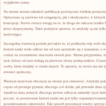
wyjątkowo cenna.
Na stronie można odnaleźć publikacje poświęcone wielkim postaciom
Opisywane są zarówno ich osiągnięcia, jak i okoliczności, w który
koncepcje. Serwis zwraca uwagę na to, że droga do sukcesu rzadko 
przez eksperymenty. Takie podejście sprawia, że artykuły są nie tylk
motywujące.
Szczególną wartością portalu jest także to, że podkreśla rolę osób 
historii nauki wiele odkryć nie od razu spotykało się z uznaniem, a
czekać na zrozumienie znaczenia swoich prac. Strona przypomina, że
tych, którzy od razu trafiają na pierwsze strony podręczników. Czas
osoby, które działały w cieniu innych. To sprawia, że serwis ma nie t
również społeczny.
Ważnym motywem obecnym na stronie jest ciekawość. Artykuły poka
często od prostego pytania: dlaczego coś działa, jak powstało dane z
wpadł na dany pomysł, dlaczego pewne odkrycia zmieniły życie ludz
poczuć, że poznawanie historii nauki nie jest tylko zapamiętywanie
poszukiwaniem odpowiedzi. Taki sposób prezentacji wiedzy sprzyja