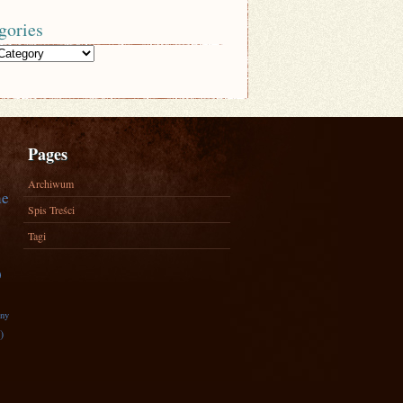
gories
Pages
Archiwum
ne
Spis Treści
Tagi
)
zny
)