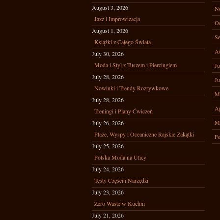
August 3, 2026
N
Jazz i Improwizacja
Oc
August 1, 2026
Se
Książki z Całego Świata
A
July 30, 2026
Moda i Styl z Tuszem i Piercingiem
Ju
July 28, 2026
Ju
Nowinki i Trendy Rozrywkowe
M
July 28, 2026
Ap
Treningi i Plany Ćwiczeń
M
July 26, 2026
Plaże, Wyspy i Oceaniczne Rajskie Zakątki
Fe
July 25, 2026
Polska Moda na Ulicy
July 24, 2026
Testy Części i Narzędzi
July 23, 2026
Zero Waste w Kuchni
July 21, 2026