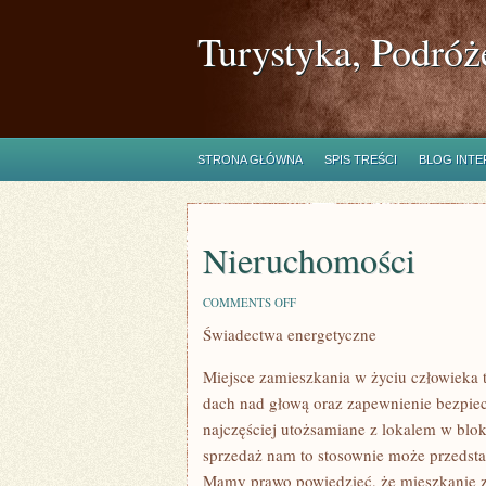
Turystyka, Podróż
STRONA GŁÓWNA
SPIS TREŚCI
BLOG INT
Nieruchomości
ON
COMMENTS OFF
NIERUCHOMOŚCI
Świadectwa energetyczne
Miejsce zamieszkania w życiu człowieka to
dach nad głową oraz zapewnienie bezpiec
najczęściej utożsamiane z lokalem w bl
sprzedaż nam to stosownie może przedsta
Mamy prawo powiedzieć, że mieszkanie zi