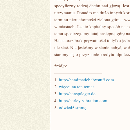
specyficzny rodzaj dachu nad głową. Jest
utrzymaniu. Ponadto ma dużo innych korz
terminu nieruchomości zielona góra – ww
w miastach. Jest to kapitalny sposób na s
temu spostrzegamy tutaj następną górę n
Hałas oraz brak prywatności to tylko je
nie stać. Nie jesteśmy w stanie nabyć, w
staramy się o przyznanie kredytu hipotec
źródło:
———————————
1.
http://handmadebabystuff.com
2.
więcej na ten temat
3.
http://hanspfleger.de
4.
http://harley-vibration.com
5.
odwiedź stronę