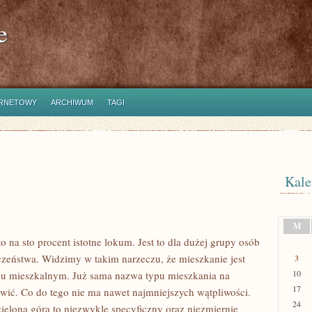
e
ERNETOWY
ARCHIWUM
TAGI
Kale
M
 na sto procent istotne lokum. Jest to dla dużej grupy osób
zeństwa. Widzimy w takim narzeczu, że mieszkanie jest
3
10
oku mieszkalnym. Już sama nazwa typu mieszkania na
17
wić. Co do tego nie ma nawet najmniejszych wątpliwości.
24
elona góra to niezwykle specyficzny oraz niezmiernie