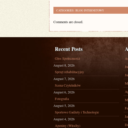
CATEGORIES:
BLOG INTERNETOWY
Comments are closed.
Recent Posts
A
Głos Społeczności
A
August 8, 2026
Ju
Sprzęt rehabilitacyjny
Ju
August 7, 2026
M
Scena Czytelników
Ap
August 6, 2026
Fotografia
M
August 5, 2026
Fe
Sportowe Gadżety i Technologie
Ja
August 4, 2026
D
Apeniny (Włochy)