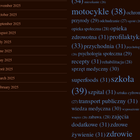
(34)
mieszkanie
(26)
ovember 2025
motocykle
(38)
ochro
tober 2025
przyrody
(29)
odchudzanie
(27)
ogród
(2
ptember 2025
opieka
opieka społeczna
(28)
ugust 2025
profilaktyk
zdrowotna
(31)
ly 2025
(33)
przychodnia
(31)
psycholog
ne 2025
psychologia społeczna
(29)
(26)
recepty
(31)
ay 2025
rehabilitacja
(28)
sprzęt medyczny
(30)
ril 2025
szkoła
arch 2025
superfoods
(31)
bruary 2025
(39)
szpital
(31)
sztuka cyfrow
transport publiczny
(31)
(27)
wiedza medyczna
(30)
wyposażenie
zajęcia
zabawa.
(28)
wnętrz
(26)
dodatkowe
(31)
zdrowe
zdrowie
żywienie
(31)