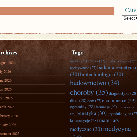
Cate
Categories
rchives
Tagi:
antyki
(27)
apteka
(27)
aranżacja wnętrz
(26)
ugust 2026
badania genetycz
asertywność
(27)
ly 2026
(30)
biotechnologia
(30)
ne 2026
budownictwo
(34)
ay 2026
choroby
(35)
diagnostyka
(28
ril 2026
e-commerce
(29)
dieta
(28)
dom
(27)
egzaminy
(28)
farmacja
(27)
arch 2026
fitness medyc
genetyka
(30)
gry edukacyjne
(27
(26)
bruary 2026
materiały
korepetycje
(28)
nuary 2026
medycyna
medyczne
(30)
ecember 2025