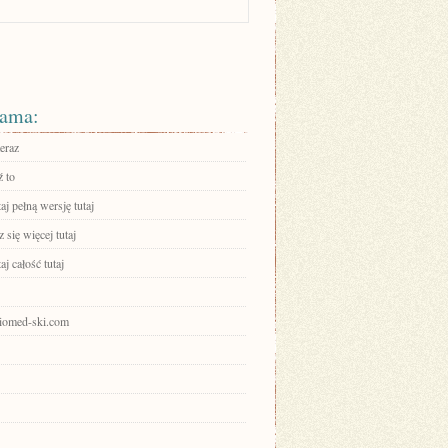
ama:
eraz
 to
aj pełną wersję tutaj
się więcej tutaj
aj całość tutaj
keiomed-ski.com