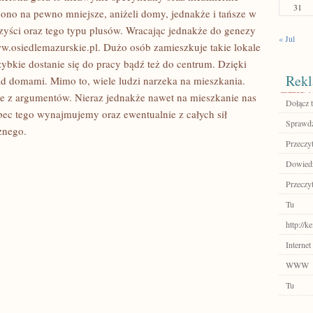
31
 ono na pewno mniejsze, aniżeli domy, jednakże i tańsze w
yści oraz tego typu plusów. Wracając jednakże do genezy
« Jul
w.osiedlemazurskie.pl. Dużo osób zamieszkuje takie lokale
zybkie dostanie się do pracy bądź też do centrum. Dzięki
Rekl
ad domami. Mimo to, wiele ludzi narzeka na mieszkania.
dne z argumentów. Nieraz jednakże nawet na mieszkanie nas
Dołącz t
obec tego wynajmujemy oraz ewentualnie z całych sił
Sprawdź
znego.
Przeczyt
Dowiedz 
Przeczyt
Tu
http://
Internet
WWW
Tu