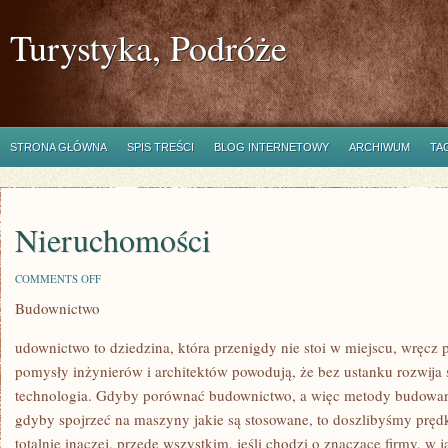
Turystyka, Podróże
STRONA GŁÓWNA
SPIS TREŚCI
BLOG INTERNETOWY
ARCHIWUM
TA
Nieruchomości
ON
COMMENTS OFF
NIERUCHOMOŚCI
Budownictwo
udownictwo to dziedzina, która przenigdy nie stoi w miejscu, wręcz 
pomysły inżynierów i architektów powodują, że bez ustanku rozwija s
technologia. Gdyby porównać budownictwo, a więc metody budowani
gdyby spojrzeć na maszyny jakie są stosowane, to doszlibyśmy prędko
totalnie inaczej, przede wszystkim, jeśli chodzi o znaczące firmy, w 