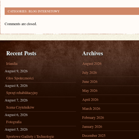
CATEGORIES:
BLOG INTERNETOWY
Comments are closed.
Recent Posts
Archives
Irlandia
August 2026
August 9, 2026
July 2026
Głos Społeczności
June 2026
August 8, 2026
May 2026
Sprzęt rehabilitacyjny
April 2026
August 7, 2026
Scena Czytelników
March 2026
August 6, 2026
February 2026
Fotografia
January 2026
August 5, 2026
December 2025
Sportowe Gadżety i Technologie