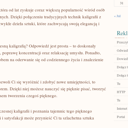
31
 która od lat zyskuje coraz większą ‌popularność wśród ​osób
« Jul
h. Dzięki⁣ połączeniu tradycyjnych technik kaligrafii z⁣
ykłe ⁤dzieła sztuki, które ​zachwycają swoją elegancją i
Rekl
Przeczyt
esną kaligrafią? Odpowiedź jest prosta – to doskonały
Odwiedź
, poprawę koncentracji oraz relaksację umysłu.‍ Ponadto,
Dowiedz 
obem na​ oderwanie się od codziennego życia i znalezienie
Dołącz t
Dołącz t
ozwoli Ci się wyróżnić i zdobyć nowe umiejętności, to
Tu
rem. Dzięki ‍niej możesz nauczyć ​się pięknie pisać, tworzyć
HTTP
cesem tworzenia czegoś pięknego.
Tu
Internet
snej kaligrafii⁢ i poznania tajemnic‌ tego⁣ pięknego⁣
Portal
i i ‍satysfakcji może przynieść⁣ Ci ta szlachetna sztuka