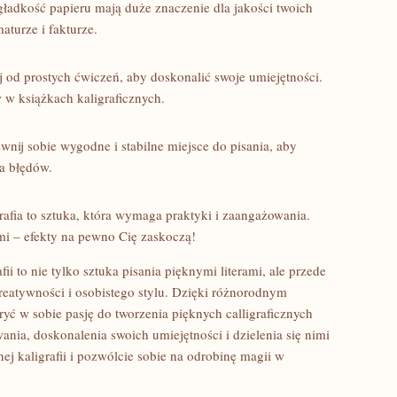
gładkość‍ papieru mają duże znaczenie ​dla jakości twoich
aturze i fakturze.
j od prostych‍ ćwiczeń, aby doskonalić swoje umiejętności.
 w książkach⁢ kaligraficznych.
nij sobie wygodne⁢ i stabilne miejsce do pisania, aby
a błędów.
grafia to sztuka, która wymaga praktyki⁤ i zaangażowania.
ciami – efekty na pewno Cię zaskoczą!
ii to nie tylko sztuka pisania pięknymi literami, ale przede
eatywności i osobistego ⁣stylu. ‍Dzięki różnorodnym
ryć w ​sobie ⁢pasję do tworzenia pięknych calligraficznych⁤
ania, doskonalenia swoich umiejętności i dzielenia się⁢ nimi
j kaligrafii‌ i pozwólcie sobie na odrobinę⁢ magii w