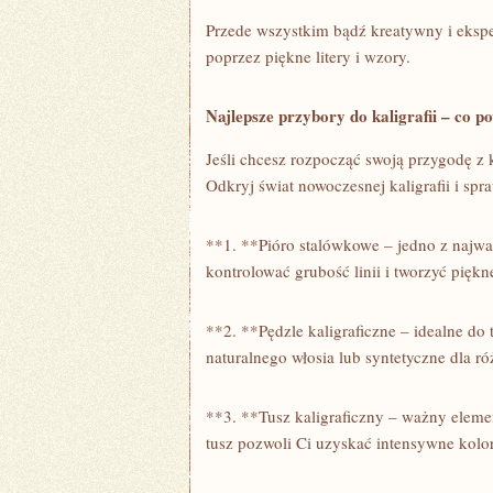
Przede wszystkim ⁤bądź⁣ kreatywny i ekspe
⁢poprzez‍ piękne⁢ litery i wzory.
Najlepsze przybory ​do kaligrafii – co 
Jeśli chcesz rozpocząć swoją przygodę z 
Odkryj świat nowoczesnej ‌kaligrafii ​i s
**1. **Pióro stalówkowe – jedno z najważ
kontrolować grubość linii i tworzyć piękne
**2. **Pędzle kaligraficzne ⁣– idealne do 
‍naturalnego włosia ⁤lub syntetyczne‍ dla​ 
**3. **Tusz ‌kaligraficzny – ważny elemen
tusz⁣ pozwoli Ci​ uzyskać ⁢intensywne kolor