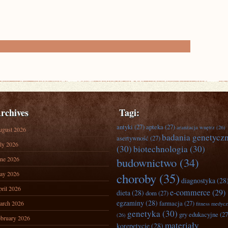
rchives
Tagi:
antyki
(27)
apteka
(27)
aranżacja wnętrz
(26)
ugust 2026
badania genetycz
asertywność
(27)
ly 2026
(30)
biotechnologia
(30)
ne 2026
budownictwo
(34)
ay 2026
choroby
(35)
diagnostyka
(28
ril 2026
e-commerce
(29)
dieta
(28)
dom
(27)
egzaminy
(28)
farmacja
(27)
arch 2026
fitness medyc
genetyka
(30)
gry edukacyjne
(27
(26)
bruary 2026
materiały
korepetycje
(28)