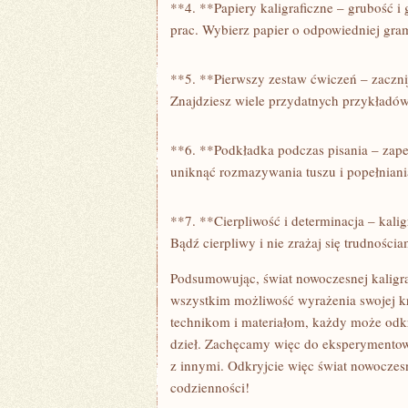
**4. **Papiery ​kaligraficzne – grubość i 
prac. Wybierz papier o odpowiedniej gram
**5. **Pierwszy‌ zestaw ćwiczeń –​ zaczni
Znajdziesz⁣ wiele przydatnych przykładów
**6. **Podkładka podczas pisania –‌ zapew
uniknąć rozmazywania tuszu i popełniani
**7. **Cierpliwość‌ i determinacja ‌– kali
⁤Bądź cierpliwy i⁣ nie‌ zrażaj się trudnoś
Podsumowując, świat nowoczesnej‍ kaligraf
wszystkim możliwość ⁣wyrażenia swojej kr
technikom⁣ i materiałom, ⁣każdy⁢ może⁢ odk
dzieł. ⁢Zachęcamy‍ więc ⁣do eksperymentow
z innymi. Odkryjcie więc⁣ świat nowoczesne
codzienności!