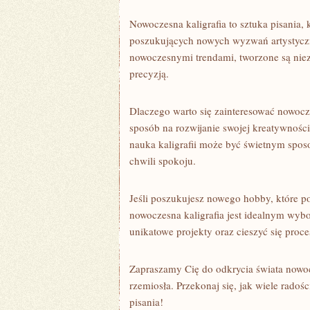
Nowoczesna kaligrafia to sztuka ​pisania,
poszukujących nowych ⁢wyzwań artystycznyc
nowoczesnymi trendami, ​tworzone są niezw
precyzją.
Dlaczego warto⁤ się zainteresować nowocz
sposób na ⁢rozwijanie swojej kreatywności
nauka ⁤kaligrafii może być świetnym spos
chwili spokoju.
Jeśli poszukujesz nowego hobby, które ⁢p
nowoczesna ⁢kaligrafia jest idealnym wybo
unikatowe projekty oraz cieszyć się⁣ pro
Zapraszamy Cię‍ do odkrycia świata nowocze
rzemiosła. Przekonaj się, jak wiele‌ radośc
pisania!