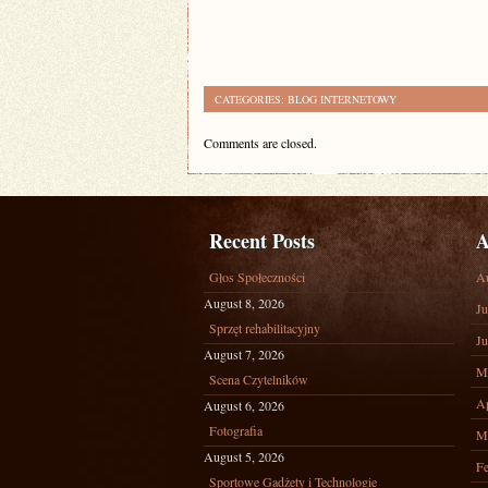
CATEGORIES:
BLOG INTERNETOWY
Comments are closed.
Recent Posts
A
Głos Społeczności
A
August 8, 2026
Ju
Sprzęt rehabilitacyjny
Ju
August 7, 2026
M
Scena Czytelników
Ap
August 6, 2026
Fotografia
M
August 5, 2026
Fe
Sportowe Gadżety i Technologie