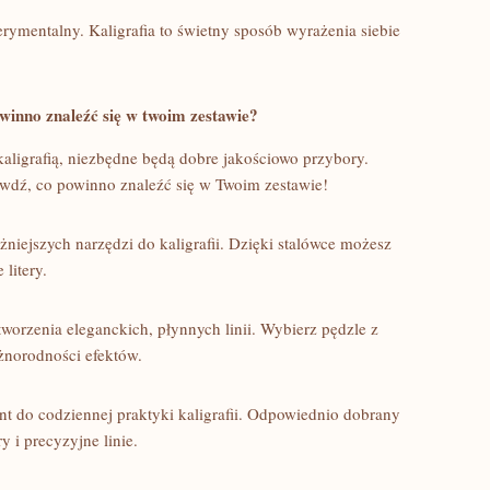
rymentalny. Kaligrafia ⁣to świetny sposób wyrażenia siebie
powinno znaleźć się w twoim zestawie?
kaligrafią, niezbędne będą dobre jakościowo przybory.
prawdź, co powinno ‍znaleźć się w Twoim zestawie!
niejszych narzędzi do kaligrafii. Dzięki stalówce możesz
 litery.
tworzenia eleganckich, płynnych‍ linii. ​Wybierz pędzle z
różnorodności efektów.
t⁤ do codziennej praktyki ‍kaligrafii. Odpowiednio dobrany
y i precyzyjne linie.