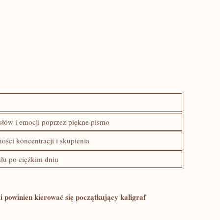
ów i emocji ‍poprzez‍ piękne ‌pismo
ści koncentracji i⁣ skupienia
u po ciężkim⁣ dniu
mi powinien kierować się początkujący kaligraf