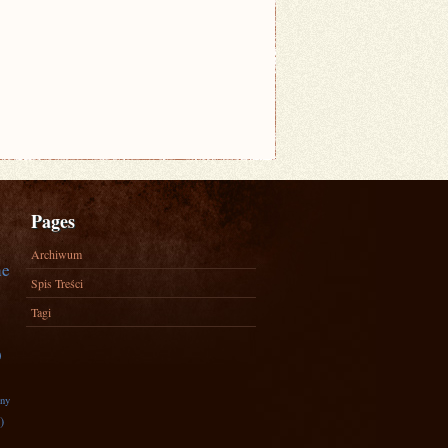
Pages
Archiwum
ne
Spis Treści
Tagi
)
zny
)