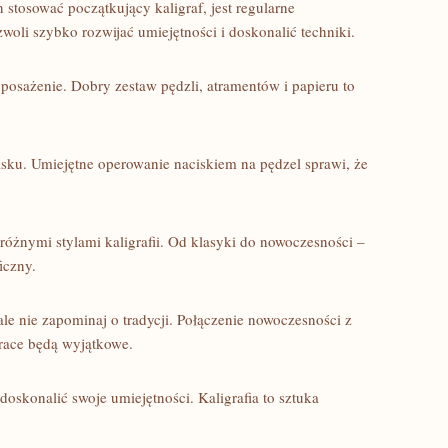
 stosować początkujący kaligraf, jest regularne
li szybko rozwijać ​umiejętności i‍ doskonalić techniki.
yposażenie. Dobry zestaw pędzli, atramentów i papieru to
cisku. Umiejętne operowanie naciskiem na pędzel sprawi, że⁣
żnymi stylami kaligrafii. Od klasyki do ⁢nowoczesności‌ –
ficzny.
​ ale ⁤nie zapominaj o tradycji. Połączenie nowoczesności z
race ⁢będą wyjątkowe.
e doskonalić swoje umiejętności. Kaligrafia to ⁤sztuka