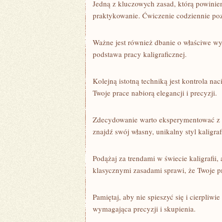
Jedną z kluczowych zasad, którą powinien
praktykowanie. Ćwiczenie codziennie pozwo
Ważne jest również dbanie o ‍właściwe​ w
podstawa pracy kaligraficznej.
Kolejną istotną techniką jest kontrola na
Twoje prace nabiorą elegancji i precyzji.
Zdecydowanie warto eksperymentować⁢ z ró
znajdź ⁤swój własny, unikalny⁣ styl ⁢kaligra
Podążaj za trendami⁤ w świecie‍ kaligrafii,
klasycznymi zasadami⁣ sprawi, że Twoje p
Pamiętaj,⁤ aby nie spieszyć się i cierpliwi
wymagająca precyzji i skupienia.