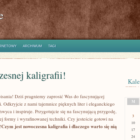
e
ERNETOWY
ARCHIWUM
TAGI
esnej kaligrafii!
Kale
 pisania! ⁤Dziś pragniemy zaprosić Was do fascynującej
M
i. Odkryjcie z nami tajemnice pięknych liter i eleganckiego
yca i ⁣inspiruje. Przygotujcie się ​na fascynującą​ przygodę,
3
ej formy i​ wyrafinowanej techniki. Czy jesteście gotowi na
10
Czym jest nowoczesna kaligrafia i dlaczego warto się nią
!
17
24