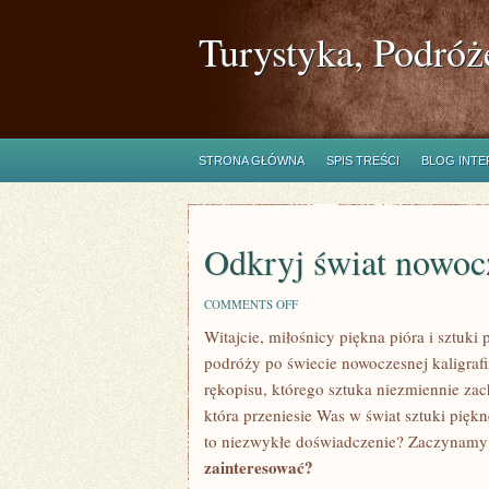
Turystyka, Podróż
STRONA GŁÓWNA
SPIS TREŚCI
BLOG INT
Odkryj świat nowocz
ON
COMMENTS OFF
ODKRYJ
Witajcie, miłośnicy⁤ piękna pióra i sztuki
ŚWIAT
NOWOCZESNEJ
podróży po‌ świecie nowoczesnej kaligrafi
KALIGRAFII!
rękopisu, którego sztuka niezmiennie zachw
⁢która przeniesie Was w świat sztuki piękn
to niezwykłe doświadczenie? Zaczynamy
zainteresować?