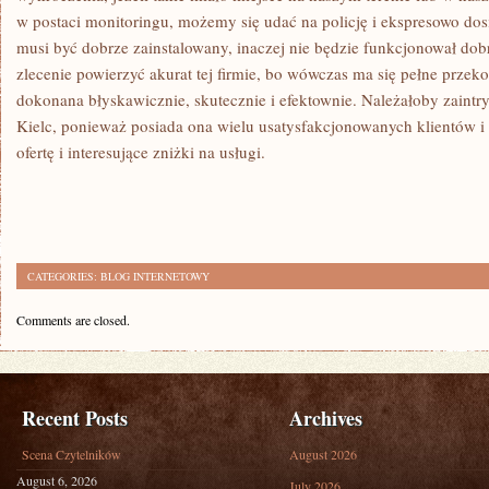
w postaci monitoringu, możemy się udać na policję i ekspresowo do
musi być dobrze zainstalowany, inaczej nie będzie funkcjonował dob
zlecenie powierzyć akurat tej firmie, bo wówczas ma się pełne przeko
dokonana błyskawicznie, skutecznie i efektownie. Należałoby zaintry
Kielc, ponieważ posiada ona wielu usatysfakcjonowanych klientów i 
ofertę i interesujące zniżki na usługi.
CATEGORIES:
BLOG INTERNETOWY
Comments are closed.
Recent Posts
Archives
Scena Czytelników
August 2026
August 6, 2026
July 2026