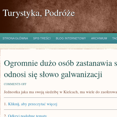
Turystyka, Podróże
STRONA GŁÓWNA
SPIS TREŚCI
BLOG INTERNETOWY
ARCHIWUM
TA
Ogromnie dużo osób zastanawia s
odnosi się słowo galwanizacji
ON
COMMENTS OFF
OGROMNIE
Jednostka jaka ma swoją siedzibę w Kielcach, ma wiele do zaoferow
DUŻO
OSÓB
ZASTANAWIA
1.
Kliknij, aby przeczytać więcej
SIĘ,
DO
CZEGO
2.
Odkryj podobne tematy
ODNOSI