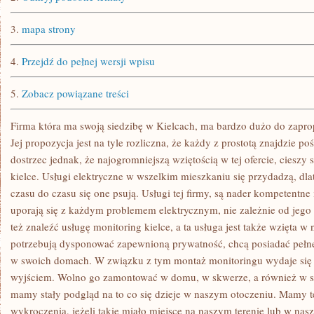
SIĘ
SŁOWO
GALWANIZACJI
3.
mapa strony
4.
Przejdź do pełnej wersji wpisu
5.
Zobacz powiązane treści
Firma która ma swoją siedzibę w Kielcach, ma bardzo dużo do zapr
Jej propozycja jest na tyle rozliczna, że każdy z prostotą znajdzie po
dostrzec jednak, że najogromniejszą wziętością w tej ofercie, cieszy s
kielce. Usługi elektryczne w wszelkim mieszkaniu się przydadzą, d
czasu do czasu się one psują. Usługi tej firmy, są nader kompetentne
uporają się z każdym problemem elektrycznym, nie zależnie od jego
też znaleźć usługę monitoring kielce, a ta usługa jest także wzięta 
potrzebują dysponować zapewnioną prywatność, chcą posiadać pełne
w swoich domach. W związku z tym montaż monitoringu wydaje się w
wyjściem. Wolno go zamontować w domu, w skwerze, a również w si
mamy stały podgląd na to co się dzieje w naszym otoczeniu. Mamy 
wykroczenia, jeżeli takie miało miejsce na naszym terenie lub w nas