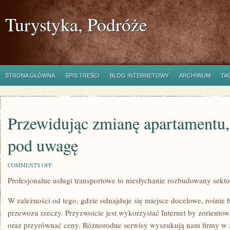
Turystyka, Podróże
STRONA GŁÓWNA
SPIS TREŚCI
BLOG INTERNETOWY
ARCHIWUM
TA
Przewidując zmianę apartamentu
pod uwagę
ON
COMMENTS OFF
PRZEWIDUJĄC
Profesjonalne usługi transportowe to niesłychanie rozbudowany sekto
ZMIANĘ
APARTAMENTU,
WYPADA
W zależności od tego, gdzie odnajduje się miejsce docelowe, rośnie 
WZIĄĆ
POD
przewozu rzeczy. Przyzwoicie jest wykorzystać Internet by zorientow
UWAGĘ
oraz przyrównać ceny. Różnorodne serwisy wyszukują nam firmy w