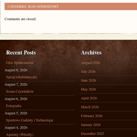
CATEGORIES:
BLOG INTERNETOWY
Comments are closed.
Recent Posts
Archives
Głos Społeczności
August 2026
August 8, 2026
July 2026
Sprzęt rehabilitacyjny
June 2026
August 7, 2026
May 2026
Scena Czytelników
April 2026
August 6, 2026
Fotografia
March 2026
August 5, 2026
February 2026
Sportowe Gadżety i Technologie
January 2026
August 4, 2026
December 2025
Apeniny (Włochy)