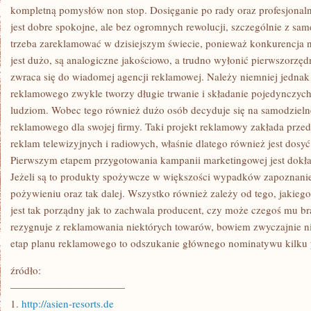
REKLAMOWEJ
kompletną pomysłów non stop. Dosięganie po rady oraz profesjonal
jest dobre spokojne, ale bez ogromnych rewolucji, szczególnie z sam
trzeba zareklamować w dzisiejszym świecie, ponieważ konkurencja 
jest dużo, są analogiczne jakościowo, a trudno wyłonić pierwszorzę
zwraca się do wiadomej agencji reklamowej. Należy niemniej jednak 
reklamowego zwykle tworzy długie trwanie i składanie pojedynczyc
ludziom. Wobec tego również dużo osób decyduje się na samodzielne
reklamowego dla swojej firmy. Taki projekt reklamowy zakłada prz
reklam telewizyjnych i radiowych, właśnie dlatego również jest dos
Pierwszym etapem przygotowania kampanii marketingowej jest dokła
Jeżeli są to produkty spożywcze w większości wypadków zapoznanie
pożywieniu oraz tak dalej. Wszystko również zależy od tego, jakiego
jest tak porządny jak to zachwala producent, czy może czegoś mu br
rezygnuje z reklamowania niektórych towarów, bowiem zwyczajnie nie 
etap planu reklamowego to odszukanie głównego nominatywu kilku 
źródło:
———————————
1.
http://asien-resorts.de