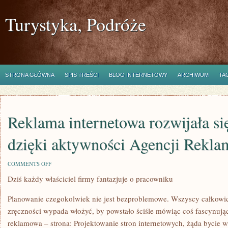
Turystyka, Podróże
STRONA GŁÓWNA
SPIS TREŚCI
BLOG INTERNETOWY
ARCHIWUM
TA
Reklama internetowa rozwijała si
dzięki aktywności Agencji Rekl
ON
COMMENTS OFF
REKLAMA
Dziś każdy właściciel firmy fantazjuje o pracowniku
INTERNETOWA
ROZWIJAŁA
SIĘ
Planowanie czegokolwiek nie jest bezproblemowe. Wszyscy całkowicie
GŁÓWNIE
DZIĘKI
zręczności wypada włożyć, by powstało ściśle mówiąc coś fascynują
AKTYWNOŚCI
reklamowa – strona: Projektowanie stron internetowych, żąda bycie 
AGENCJI