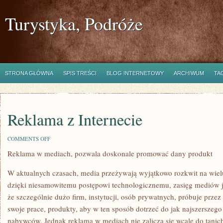
Turystyka, Podróże
STRONA GŁÓWNA
SPIS TREŚCI
BLOG INTERNETOWY
ARCHIWUM
TA
Reklama z Internecie
ON
COMMENTS OFF
REKLAMA
Reklama w mediach, pozwala doskonale promować dany produkt
Z
INTERNECIE
W aktualnych czasach, media przeżywają wyjątkowo rozkwit na wiel
dzięki niesamowitemu postępowi technologicznemu, zasięg mediów j
że szczególnie dużo firm, instytucji, osób prywatnych, próbuje prze
swoje prace, produkty, aby w ten sposób dotrzeć do jak najszerszego
nabywców. Jednak reklama w mediach nie zalicza się wcale do tanich,