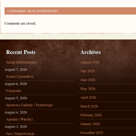
CATEGORIES:
BLOG INTERNETOWY
Comments are closed.
Recent Posts
Archives
Sprzęt rehabilitacyjny
August 2026
August 7, 2026
July 2026
Scena Czytelników
June 2026
August 6, 2026
May 2026
Fotografia
April 2026
August 5, 2026
Sportowe Gadżety i Technologie
March 2026
August 4, 2026
February 2026
Apeniny (Włochy)
January 2026
August 3, 2026
December 2025
Jazz i Improwizacja