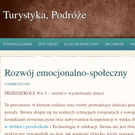
Turystyka, Podróże
STRONA GŁÓWNA
SPIS TREŚCI
BLOG INTERNETOWY
ARCHIWUM
TA
Rozwój emocjonalno-społeczny
ON
COMMENTS OFF
ROZWÓJ
PRZEDSZKOLE NA 5 – wortal o wychowaniu dzieci
EMOCJONALNO-
SPOŁECZNY
To przestrzeń, w którym rodzice oraz osoby prowadzące dziecko prz
porady. Strona skupia się na realnych sytuacjach związanych z oswaj
kontaktami rówieśniczymi oraz nabywaniem kompetencji w wieku
w żłobku i przedszkolu
i Technologia w edukacji. Strona nie jest zbio
praktyczny przewodnik po tym, jak wspierać dziecko, kiedy pojawia 