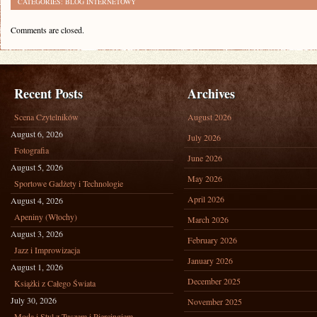
CATEGORIES:
BLOG INTERNETOWY
Comments are closed.
Recent Posts
Archives
Scena Czytelników
August 2026
August 6, 2026
July 2026
Fotografia
June 2026
August 5, 2026
May 2026
Sportowe Gadżety i Technologie
April 2026
August 4, 2026
Apeniny (Włochy)
March 2026
August 3, 2026
February 2026
Jazz i Improwizacja
January 2026
August 1, 2026
December 2025
Książki z Całego Świata
July 30, 2026
November 2025
Moda i Styl z Tuszem i Piercingiem