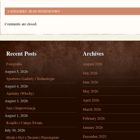
CATEGORIES:
BLOG INTERNETOWY
Comments are closed.
Recent Posts
Archives
Fotografia
August 2026
August 5, 2026
July 2026
Sportowe Gadżety i Technologie
June 2026
August 4, 2026
May 2026
Apeniny (Włochy)
April 2026
August 3, 2026
Jazz i Improwizacja
March 2026
August 1, 2026
February 2026
Książki z Całego Świata
January 2026
July 30, 2026
December 2025
Moda i Styl z Tuszem i Piercingiem