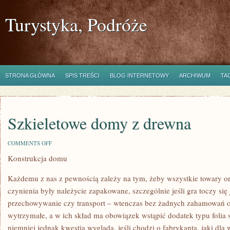
Turystyka, Podróże
STRONA GŁÓWNA
SPIS TREŚCI
BLOG INTERNETOWY
ARCHIWUM
TA
Szkieletowe domy z drewna
ON
COMMENTS OFF
SZKIELETOWE
Konstrukcja domu
DOMY
Z
DREWNA
Każdemu z nas z pewnością zależy na tym, żeby wszystkie towary or
czynienia były należycie zapakowane, szczególnie jeśli gra toczy się 
przechowywanie czy transport – wtenczas bez żadnych zahamowań 
wytrzymałe, a w ich skład ma obowiązek wstąpić dodatek typu folia s
niemniej jednak kwestia wygląda, jeśli chodzi o fabrykanta, jaki dla