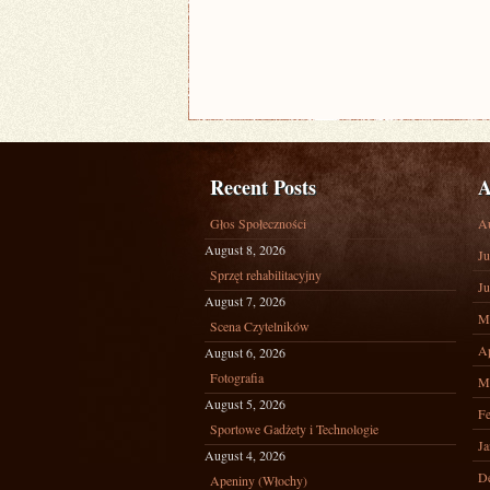
Recent Posts
A
Głos Społeczności
A
August 8, 2026
Ju
Sprzęt rehabilitacyjny
Ju
August 7, 2026
M
Scena Czytelników
Ap
August 6, 2026
Fotografia
M
August 5, 2026
Fe
Sportowe Gadżety i Technologie
Ja
August 4, 2026
D
Apeniny (Włochy)