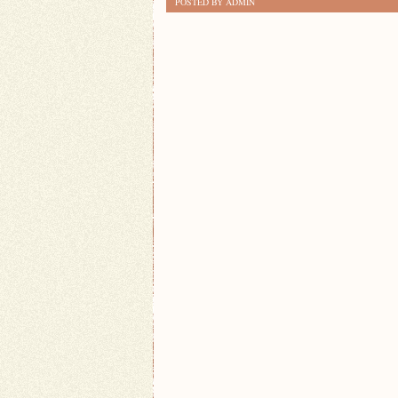
POSTED BY ADMIN
EFEKTYWNIE
PLANOWAĆ
ZAWODY
SPORTOWE