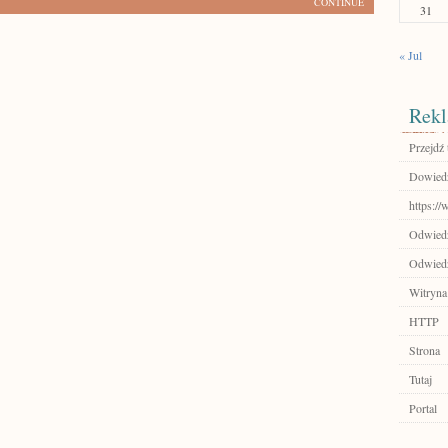
CONTINUE
31
« Jul
Rekl
Przejdź 
Dowiedz
https://
Odwiedź 
Odwiedź 
Witryna
HTTP
Strona
Tutaj
Portal