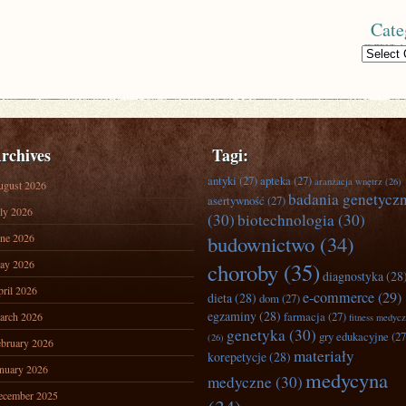
Cate
Categories
rchives
Tagi:
antyki
(27)
apteka
(27)
aranżacja wnętrz
(26)
ugust 2026
badania genetycz
asertywność
(27)
ly 2026
(30)
biotechnologia
(30)
ne 2026
budownictwo
(34)
ay 2026
choroby
(35)
diagnostyka
(28
ril 2026
e-commerce
(29)
dieta
(28)
dom
(27)
egzaminy
(28)
farmacja
(27)
arch 2026
fitness medyc
genetyka
(30)
gry edukacyjne
(27
(26)
bruary 2026
materiały
korepetycje
(28)
nuary 2026
medycyna
medyczne
(30)
ecember 2025