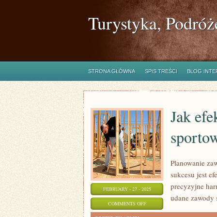
Turystyka, Podróż
STRONA GŁÓWNA
SPIS TREŚCI
BLOG INT
Jak ef
sporto
Planowanie za
sukcesu jest e
precyzyjne har
FEBRUARY - 27 - 2025
udane zawody 
ON
COMMENTS OFF
JAK