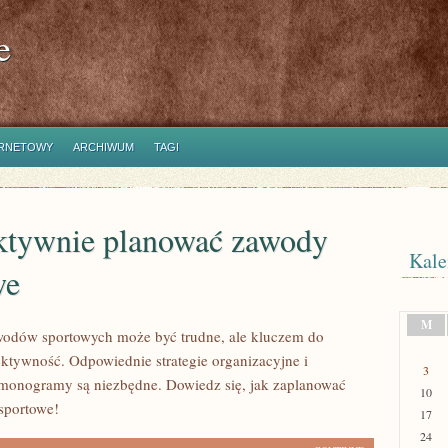
e
ERNETOWY
ARCHIWUM
TAGI
ektywnie planować zawody
Kale
we
M
wodów sportowych może być trudne, ale kluczem do
fektywność. Odpowiednie strategie organizacyjne i
3
monogramy są niezbędne. Dowiedz się, jak zaplanować
10
sportowe!
17
24