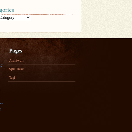
gories
Pages
Archiwum
ne
Spis Treści
Tagi
)
zny
)