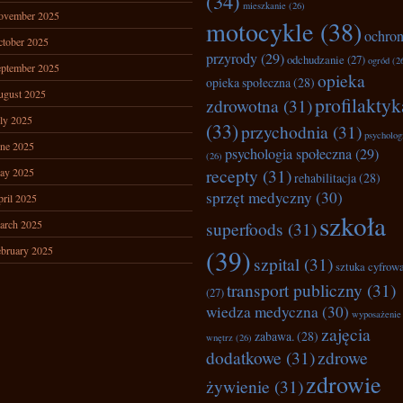
(34)
mieszkanie
(26)
ovember 2025
motocykle
(38)
ochro
tober 2025
przyrody
(29)
odchudzanie
(27)
ogród
(2
ptember 2025
opieka
opieka społeczna
(28)
ugust 2025
profilaktyk
zdrowotna
(31)
ly 2025
(33)
przychodnia
(31)
psycholog
ne 2025
psychologia społeczna
(29)
(26)
recepty
(31)
ay 2025
rehabilitacja
(28)
sprzęt medyczny
(30)
ril 2025
szkoła
arch 2025
superfoods
(31)
bruary 2025
(39)
szpital
(31)
sztuka cyfrow
transport publiczny
(31)
(27)
wiedza medyczna
(30)
wyposażenie
zajęcia
zabawa.
(28)
wnętrz
(26)
dodatkowe
(31)
zdrowe
zdrowie
żywienie
(31)