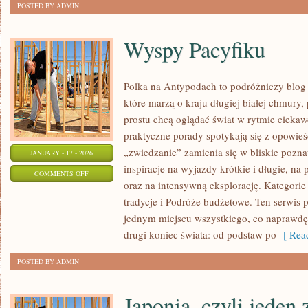
POSTED BY ADMIN
Wyspy Pacyfiku
Polka na Antypodach to podróżniczy blog
które marzą o kraju długiej białej chmury
prostu chcą oglądać świat w rytmie ciekaw
praktyczne porady spotykają się z opowieś
„zwiedzanie” zamienia się w bliskie pozna
JANUARY - 17 - 2026
inspiracje na wyjazdy krótkie i długie, n
ON
COMMENTS OFF
oraz na intensywną eksplorację. Kategorie 
WYSPY
tradycje i Podróże budżetowe. Ten serwis 
PACYFIKU
jednym miejscu wszystkiego, co naprawdę
drugi koniec świata: od podstaw po
[ Read
POSTED BY ADMIN
Japonia, czyli jeden 