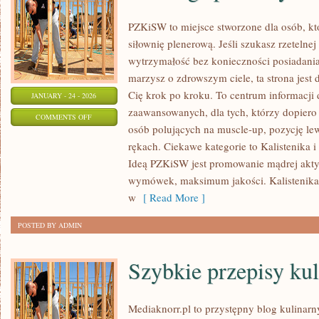
PZKiSW to miejsce stworzone dla osób, któ
siłownię plenerową. Jeśli szukasz rzeteln
wytrzymałość bez konieczności posiadania
marzysz o zdrowszym ciele, ta strona jest 
Cię krok po kroku. To centrum informacji 
JANUARY - 24 - 2026
zaawansowanych, dla tych, którzy dopiero 
ON
COMMENTS OFF
osób polujących na muscle-up, pozycję lew
TRENING
rękach. Ciekawe kategorie to Kalistenika 
SPORTOWY
Ideą PZKiSW jest promowanie mądrej ak
wymówek, maksimum jakości. Kalistenika i 
w
[ Read More ]
POSTED BY ADMIN
Szybkie przepisy ku
Mediaknorr.pl to przystępny blog kulinarn