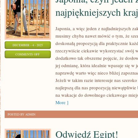
najpiękniejszych kra
Japonia, a więc jeden z najładniejszych z
musimy chyba nawet mówić o tym, że szer
doskonałą propozycją dla praktycznie każd
DECEMBER - 4 - 2025
rzeczywiście ciekawie wykorzystać swój wo
ON
COMMENTS OFF
dodatkowo tak obszerne pojęcie, że dosłow
JAPONIA,
jej odmianę, która idealnie wpasuje się w 
CZYLI
naprawdę warto więc nieco bliżej zapozna
JEDEN
Jeżeli w takim razie interesuje nas szeroko
Z
najlepszą dla nas propozycją niewątpliwie 
NAJPIĘKNIEJSZYCH
na wakacje do dowolnego ciekawego miejs
KRAJÓW
More ]
NA
POSTED BY ADMIN
ŚWIECIE
Odwiedź Egipt!