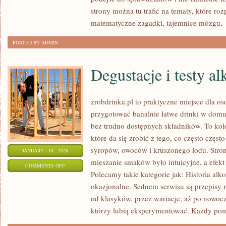
I
strony można tu trafić na tematy, które ro
REAKCJE
matematyczne zagadki, tajemnice mózgu,
CHEMICZNE
POSTED BY ADMIN
Degustacje i testy al
zrobdrinka.pl to praktyczne miejsce dla os
przygotować banalnie łatwe drinki w domu
bez trudno dostępnych składników. To kol
które da się zrobić z tego, co często częst
syropów, owoców i kruszonego lodu. Stro
JANUARY - 18 - 2026
mieszanie smaków było intuicyjne, a efekt
ON
COMMENTS OFF
Polecamy takie kategorie jak: Historia alk
DEGUSTACJE
okazjonalne. Sednem serwisu są przepisy n
I
od klasyków, przez wariacje, aż po nowoc
TESTY
którzy lubią eksperymentować. Każdy pom
ALKOHOLI