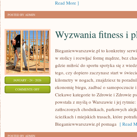
Read More ]
POSTED BY ADMIN
Wyzwania fitness i p
Bieganiewwarszawie.pl to konkretny serwis
w stolicy i rozwijać formę mądrze, bez cha
gdzie miłość do sportu spotyka się z wied
tego, czy dopiero zaczynasz start w świec
kilometry w nogach, znajdziesz tu poradn
JANUARY - 24 - 2026
ekonomię biegu, zadbać o samopoczucie 
ON
COMMENTS OFF
Ciekawe kategorie to Zdrowie i Zdrowie ps
WYZWANIA
powstała z myślą o Warszawie i jej rytmie
FITNESS
zatłoczonych chodnikach, parkowych alejk
I
ścieżkach i miejskich trasach, które potra
PLANY
Bieganiewwarszawie.pl pomaga
[ Read M
TRENINGOWE
POSTED BY ADMIN