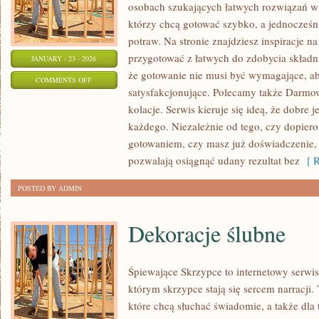
osobach szukających łatwych rozwiązań w 
którzy chcą gotować szybko, a jednocześ
potraw. Na stronie znajdziesz inspiracje n
przygotować z łatwych do zdobycia składn
JANUARY - 23 - 2026
że gotowanie nie musi być wymagające, ab
ON
COMMENTS OFF
satysfakcjonujące. Polecamy także Darmow
SZYBKIE
kolacje. Serwis kieruje się ideą, że dobre 
PRZEPISY
każdego. Niezależnie od tego, czy dopier
KULINARNE
gotowaniem, czy masz już doświadczenie, t
pozwalają osiągnąć udany rezultat bez
[ R
POSTED BY ADMIN
Dekoracje ślubne
Śpiewające Skrzypce to internetowy serwi
którym skrzypce stają się sercem narracji.
które chcą słuchać świadomie, a także dla 