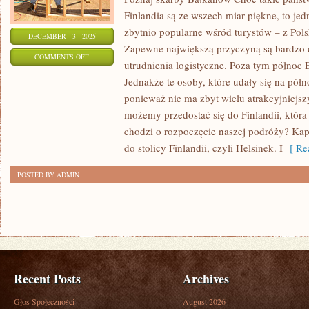
Finlandia są ze wszech miar piękne, to jed
zbytnio popularne wśród turystów – z Polski
DECEMBER - 3 - 2025
Zapewne największą przyczyną są bardzo
ON
COMMENTS OFF
utrudnienia logistyczne. Poza tym północ 
PÓŁNOCNA
Jednakże te osoby, które udały się na półn
EUROPY
ponieważ nie ma zbyt wielu atrakcyjniejsz
–
możemy przedostać się do Finlandii, która 
MIEJSCE
chodzi o rozpoczęcie naszej podróży? Kap
WARTE
do stolicy Finlandii, czyli Helsinek. I
[ Rea
ZOBACZENIA
POSTED BY ADMIN
Recent Posts
Archives
Głos Społeczności
August 2026