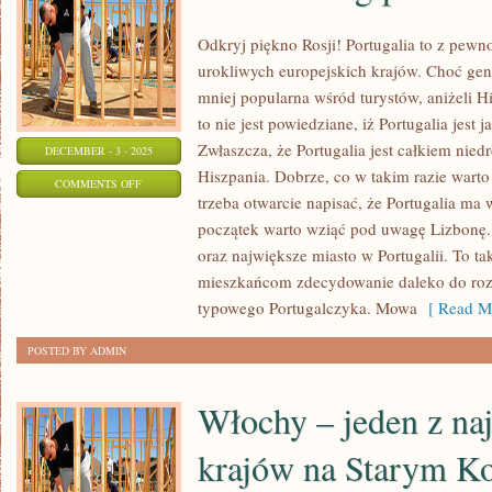
Odkryj piękno Rosji! Portugalia to z pewno
urokliwych europejskich krajów. Choć gener
mniej popularna wśród turystów, aniżeli His
to nie jest powiedziane, iż Portugalia jest
Zwłaszcza, że Portugalia jest całkiem nied
DECEMBER - 3 - 2025
Hiszpania. Dobrze, co w takim razie warto
ON
COMMENTS OFF
trzeba otwarcie napisać, że Portugalia ma
ODWIEDŹ
początek warto wziąć pod uwagę Lizbonę. N
EGIPT!
oraz największe miasto w Portugalii. To ta
mieszkańcom zdecydowanie daleko do roz
typowego Portugalczyka. Mowa
[ Read Mo
POSTED BY ADMIN
Włochy – jeden z naj
krajów na Starym K