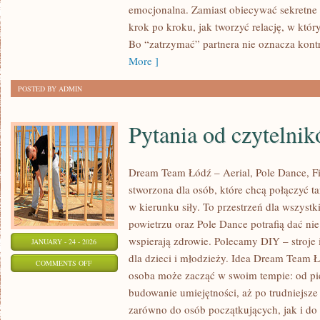
emocjonalna. Zamiast obiecywać sekretne t
I
krok po kroku, jak tworzyć relację, w któr
RELACJE
Bo “zatrzymać” partnera nie oznacza kontr
W
More ]
ERZE
CYFROWEJ
POSTED BY ADMIN
Pytania od czytelni
Dream Team Łódź – Aerial, Pole Dance, Fit
stworzona dla osób, które chcą połączyć tan
w kierunku siły. To przestrzeń dla wszystki
powietrzu oraz Pole Dance potrafią dać nie 
wspierają zdrowie. Polecamy DIY – stroje 
JANUARY - 24 - 2026
dla dzieci i młodzieży. Idea Dream Team Ł
ON
COMMENTS OFF
osoba może zacząć w swoim tempie: od pi
PYTANIA
budowanie umiejętności, aż po trudniejsze 
OD
zarówno do osób początkujących, jak i do
CZYTELNIKÓW