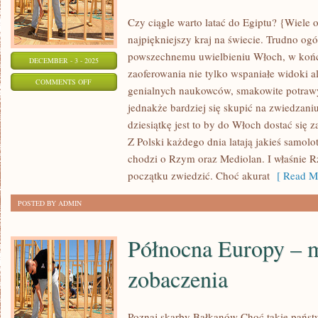
Czy ciągle warto latać do Egiptu? {Wiele 
najpiękniejszy kraj na świecie. Trudno ogól
powszechnemu uwielbieniu Włoch, w koń
DECEMBER - 3 - 2025
zaoferowania nie tylko wspaniałe widoki al
ON
COMMENTS OFF
genialnych naukowców, smakowite potrawy
WŁOCHY
jednakże bardziej się skupić na zwiedzani
–
dziesiątkę jest to by do Włoch dostać się z
JEDEN
Z Polski każdego dnia latają jakieś samolo
Z
chodzi o Rzym oraz Mediolan. I właśnie 
NAJŁADNIEJSZYCH
początku zwiedzić. Choć akurat
[ Read Mo
KRAJÓW
POSTED BY ADMIN
NA
STARYM
Północna Europy – m
KONTYNENCIE
zobaczenia
Poznaj skarby Bałkanów Choć takie państ