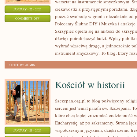
warsztat na instrumencie smyczkowym. St
ciekawostki z przystępnymi poradami, dzi
JANUARY - 22 - 2026
poczuć swobodę w graniu niezależnie od
ON
COMMENTS OFF
Polecamy Ślubne DIY i Muzyka i atrakcje 
DEKORACJE
Skrzypiec opiera się na miłości do skrzypi
ŚLUBNE
dźwięk potrafi łączyć ludzi. Wpisy publik
wybrać właściwą drogę, a jednocześnie po
instrument smyczkowy. To blog, który roz
POSTED BY ADMIN
Kościół w historii
Szczepan.org.pl to blog poświęcony religii
sercem jest temat parafii św. Szczepana. T
które chcą lepiej zrozumieć codzienność wi
Eucharystię, aż po sakramenty. Strona łąc
współczesnym językiem, dzięki czemu treś
JANUARY - 21 - 2026