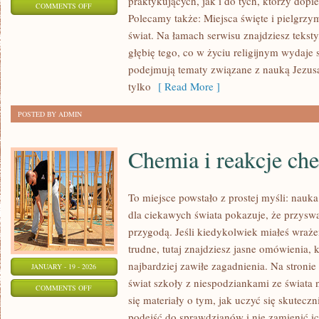
praktykujących, jak i do tych, którzy dopie
ON
COMMENTS OFF
Polecamy także: Miejsca święte i pielgrzy
KOŚCIÓŁ
świat. Na łamach serwisu znajdziesz tekst
W
głębię tego, co w życiu religijnym wydaje
HISTORII
podejmują tematy związane z nauką Jezusa,
tylko
[ Read More ]
POSTED BY ADMIN
Chemia i reakcje ch
To miejsce powstało z prostej myśli: nauka
dla ciekawych świata pokazuje, że przysw
przygodą. Jeśli kiedykolwiek miałeś wraże
trudne, tutaj znajdziesz jasne omówienia,
najbardziej zawiłe zagadnienia. Na stronie 
JANUARY - 19 - 2026
świat szkoły z niespodziankami ze świata n
ON
COMMENTS OFF
się materiały o tym, jak uczyć się skutecz
CHEMIA
podejść do sprawdzianów i nie zamienić i