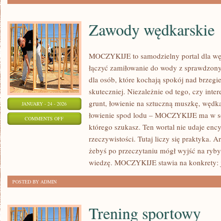
Zawody wędkarskie
MOCZYKIJE to samodzielny portal dla węd
łączyć zamiłowanie do wody z sprawdzon
dla osób, które kochają spokój nad brzegi
skuteczniej. Niezależnie od tego, czy inter
grunt, łowienie na sztuczną muszkę, wędk
JANUARY - 24 - 2026
łowienie spod lodu – MOCZYKIJE ma w sob
ON
COMMENTS OFF
którego szukasz. Ten wortal nie udaje enc
ZAWODY
rzeczywistości. Tutaj liczy się praktyka. A
WĘDKARSKIE
żebyś po przeczytaniu mógł wyjść na ryby
wiedzę. MOCZYKIJE stawia na konkrety: 
POSTED BY ADMIN
Trening sportowy