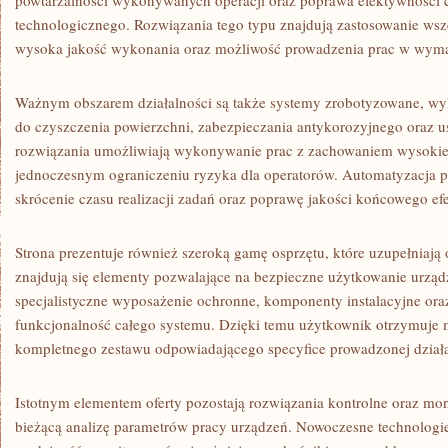
powtarzalności wykonywanych operacji oraz poprawa efektywności 
technologicznego. Rozwiązania tego typu znajdują zastosowanie wszę
wysoka jakość wykonania oraz możliwość prowadzenia prac w wym
Ważnym obszarem działalności są także systemy zrobotyzowane, w
do czyszczenia powierzchni, zabezpieczania antykorozyjnego oraz 
rozwiązania umożliwiają wykonywanie prac z zachowaniem wysokiej
jednoczesnym ograniczeniu ryzyka dla operatorów. Automatyzacja 
skrócenie czasu realizacji zadań oraz poprawę jakości końcowego ef
Strona prezentuje również szeroką gamę osprzętu, które uzupełniają
znajdują się elementy pozwalające na bezpieczne użytkowanie urzą
specjalistyczne wyposażenie ochronne, komponenty instalacyjne ora
funkcjonalność całego systemu. Dzięki temu użytkownik otrzymuje 
kompletnego zestawu odpowiadającego specyfice prowadzonej działa
Istotnym elementem oferty pozostają rozwiązania kontrolne oraz mon
bieżącą analizę parametrów pracy urządzeń. Nowoczesne technologi