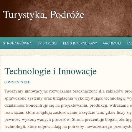
Turystyka, Podróże
STRONA GŁÓWNA
SPIS TREŚCI
BLOG INTERNETOWY
ARCHIWUM
TA
Technologie i Innowacje
ON
COMMENTS OFF
TECHNOLOGIE
Tworzymy innowacyjne rozwiązania przeznaczone dla zakładów prod
I
INNOWACJE
sprawdzone systemy oraz urządzenia wykorzystujące technologię wy
działalność koncentruje się na projektowaniu, produkcji, wdrażani
rozwiązań, które znajdują zastosowanie wszędzie tam, gdzie liczy si
pewność wykonywanych procesów. Strona prezentuje bogatą ofertę p
technologii, które odpowiadają na potrzeby nowoczesnego przemysłu