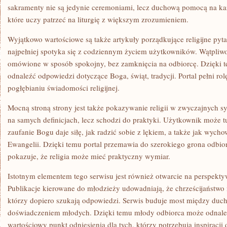
sakramenty nie są jedynie ceremoniami, lecz duchową pomocą na każ
które uczy patrzeć na liturgię z większym zrozumieniem.
Wyjątkowo wartościowe są także artykuły porządkujące religijne pytan
najpełniej spotyka się z codziennym życiem użytkowników. Wątpliwośc
omówione w sposób spokojny, bez zamknięcia na odbiorcę. Dzięki t
odnaleźć odpowiedzi dotyczące Boga, świąt, tradycji. Portal pełni 
pogłębianiu świadomości religijnej.
Mocną stroną strony jest także pokazywanie religii w zwyczajnych sy
na samych definicjach, lecz schodzi do praktyki. Użytkownik może t
zaufanie Bogu daje siłę, jak radzić sobie z lękiem, a także jak wyc
Ewangelii. Dzięki temu portal przemawia do szerokiego grona odbior
pokazuje, że religia może mieć praktyczny wymiar.
Istotnym elementem tego serwisu jest również otwarcie na perspekt
Publikacje kierowane do młodzieży udowadniają, że chrześcijaństwo m
którzy dopiero szukają odpowiedzi. Serwis buduje most między duc
doświadczeniem młodych. Dzięki temu młody odbiorca może odnaleźć
wartościowy punkt odniesienia dla tych, którzy potrzebują inspiracji 