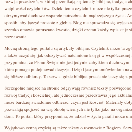
rozwija przestrzeń, w której przenikają się tematy biblijne, tradycja c
wątpliwości czytelników. Dzięki temu czytelnik może nie tylko posze
otrzymywać duchowe wsparcie potrzebne do mądrzejszego życia. Art
sposób, aby łączyć prostotę z głębią. Blog nie sprowadza się wyłączn
szeroko omawia poruszane kwestie, dzięki czemu każdy wpis staje s
poznawania.
Mocną stroną tego portalu są artykuły biblijne. Czytelnik może tu zg
a także uczyć się, jak odczytywać natchnione księgi w współczesnej r
przypomina, że Pismo Święte nie jest jedynie zabytkiem duchowym, 
która pomaga podejmować decyzje. Dzięki jasnym omówieniom nawet 
się bliższe odbiorcy. To serwis, gdzie biblijne przesłanie łączy się z p
Szczególne miejsce na stronie odgrywają również teksty poświęcone 
rozwój tradycji kościelnej, ale jednocześnie przedstawia jego aktualn
może bardziej świadomie odbierać, czym jest Kościół. Materiały doty
pozwalają spojrzeć na wspólnotę wiernych nie tylko jako na organiza
dom. To portal, który przypomina, że udział w życiu parafii może um
Wyjątkowo cenną częścią są także teksty o rozmowie z Bogiem. Ser