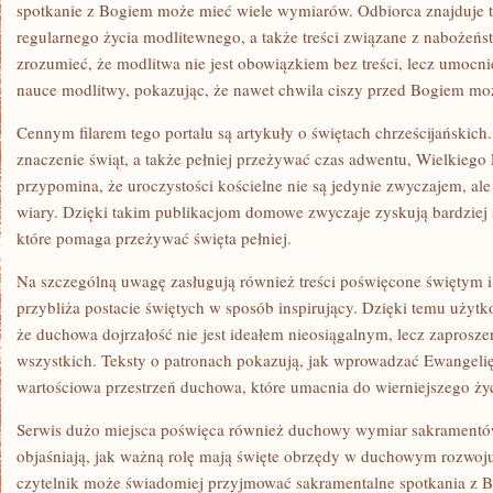
spotkanie z Bogiem może mieć wiele wymiarów. Odbiorca znajduje 
regularnego życia modlitewnego, a także treści związane z nabożeńs
zrozumieć, że modlitwa nie jest obowiązkiem bez treści, lecz umocn
nauce modlitwy, pokazując, że nawet chwila ciszy przed Bogiem mo
Cennym filarem tego portalu są artykuły o świętach chrześcijańskic
znaczenie świąt, a także pełniej przeżywać czas adwentu, Wielkiego P
przypomina, że uroczystości kościelne nie są jedynie zwyczajem, al
wiary. Dzięki takim publikacjom domowe zwyczaje zyskują bardziej 
które pomaga przeżywać święta pełniej.
Na szczególną uwagę zasługują również treści poświęcone świętym 
przybliża postacie świętych w sposób inspirujący. Dzięki temu uży
że duchowa dojrzałość nie jest ideałem nieosiągalnym, lecz zapros
wszystkich. Teksty o patronach pokazują, jak wprowadzać Ewangelię
wartościowa przestrzeń duchowa, które umacnia do wierniejszego życ
Serwis dużo miejsca poświęca również duchowy wymiar sakramentów.
objaśniają, jak ważną rolę mają święte obrzędy w duchowym rozwoju
czytelnik może świadomiej przyjmować sakramentalne spotkania z Bo