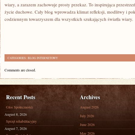
wiary, a zarazem zachowuje prosty przekaz. To inspirująca przestrze
życie duchowe. Cały blog wprowadza klimat refleksji, modlitwy i pok
codziennym towarzyszem dla wszystkich szukających światła wiary.
CATEGORIES:
BLOG INTERNETOWY
Comments are closed.
Recent Posts
Archives
Głos Społeczności
August 2026
August 8, 2026
July 2026
Sprzęt rehabilitacyjny
June 2026
August 7, 2026
May 2026