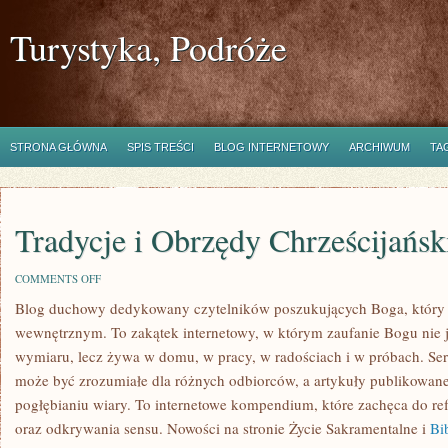
Turystyka, Podróże
STRONA GŁÓWNA
SPIS TREŚCI
BLOG INTERNETOWY
ARCHIWUM
TA
Tradycje i Obrzędy Chrześcijańsk
ON
COMMENTS OFF
TRADYCJE
Blog duchowy dedykowany czytelników poszukujących Boga, który s
I
OBRZĘDY
wewnętrznym. To zakątek internetowy, w którym zaufanie Bogu nie 
CHRZEŚCIJAŃSKIE
wymiaru, lecz żywa w domu, w pracy, w radościach i w próbach. Ser
może być zrozumiałe dla różnych odbiorców, a artykuły publikowane
pogłębianiu wiary. To internetowe kompendium, które zachęca do re
oraz odkrywania sensu. Nowości na stronie Życie Sakramentalne i
Bi