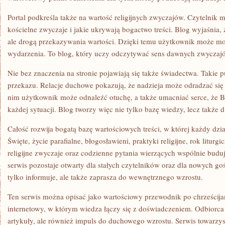
Portal podkreśla także na wartość religijnych zwyczajów. Czytelnik
kościelne zwyczaje i jakie ukrywają bogactwo treści. Blog wyjaśnia, ż
ale drogą przekazywania wartości. Dzięki temu użytkownik może mo
wydarzenia. To blog, który uczy odczytywać sens dawnych zwyczaj
Nie bez znaczenia na stronie pojawiają się także świadectwa. Takie 
przekazu. Relacje duchowe pokazują, że nadzieja może odradzać się
nim użytkownik może odnaleźć otuchę, a także umacniać serce, że B
każdej sytuacji. Blog tworzy więc nie tylko bazę wiedzy, lecz także
Całość rozwija bogatą bazę wartościowych treści, w której każdy dzi
Święte, życie parafialne, błogosławieni, praktyki religijne, rok liturg
religijne zwyczaje oraz codzienne pytania wierzących wspólnie budu
serwis pozostaje otwarty dla stałych czytelników oraz dla nowych gośc
tylko informuje, ale także zaprasza do wewnętrznego wzrostu.
Ten serwis można opisać jako wartościowy przewodnik po chrześcija
internetowy, w którym wiedza łączy się z doświadczeniem. Odbiorca z
artykuły, ale również impuls do duchowego wzrostu. Serwis towarzy