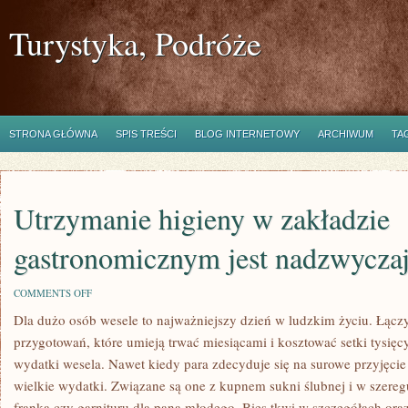
Turystyka, Podróże
STRONA GŁÓWNA
SPIS TREŚCI
BLOG INTERNETOWY
ARCHIWUM
TA
Utrzymanie higieny w zakładzie
gastronomicznym jest nadzwyczaj
ON
COMMENTS OFF
UTRZYMANIE
Dla dużo osób wesele to najważniejszy dzień w ludzkim życiu. Łączy
HIGIENY
W
przygotowań, które umieją trwać miesiącami i kosztować setki tysięcy
ZAKŁADZIE
GASTRONOMICZNYM
wydatki wesela. Nawet kiedy para zdecyduje się na surowe przyjęcie
JEST
wielkie wydatki. Związane są one z kupnem sukni ślubnej i w szere
NADZWYCZAJ
ZAWIŁE
franka czy garnituru dla pana młodego. Bies tkwi w szczegółach oraz