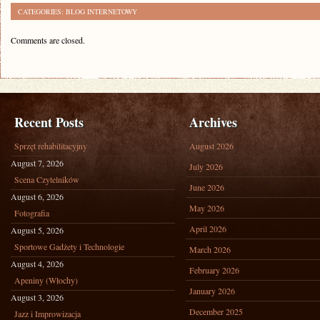
CATEGORIES:
BLOG INTERNETOWY
Comments are closed.
Recent Posts
Archives
Sprzęt rehabilitacyjny
August 2026
August 7, 2026
July 2026
Scena Czytelników
June 2026
August 6, 2026
May 2026
Fotografia
April 2026
August 5, 2026
Sportowe Gadżety i Technologie
March 2026
August 4, 2026
February 2026
Apeniny (Włochy)
January 2026
August 3, 2026
December 2025
Jazz i Improwizacja