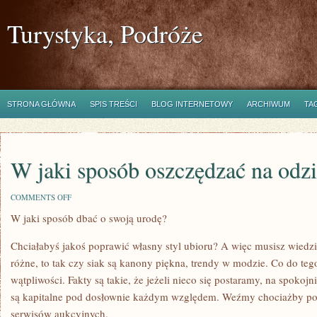
Turystyka, Podróże
STRONA GŁÓWNA
SPIS TREŚCI
BLOG INTERNETOWY
ARCHIWUM
TA
W jaki sposób oszczędzać na odz
ON
COMMENTS OFF
W
W jaki sposób dbać o swoją urodę?
JAKI
SPOSÓB
OSZCZĘDZAĆ
Chciałabyś jakoś poprawić własny styl ubioru? A więc musisz wiedzi
NA
ODZIEŻY?
różne, to tak czy siak są kanony piękna, trendy w modzie. Co do te
wątpliwości. Fakty są takie, że jeżeli nieco się postaramy, na spokojni
są kapitalne pod dosłownie każdym względem. Weźmy chociażby po
serwisów aukcyjnych.