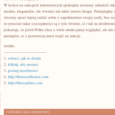
W końcu na aukcjach internetowych spokojnie możemy odnaleźć takie
modne, eleganckie, ale również nie takie znowu drogie. Pamiętajmy
chcemy sporo lepiej radzić sobie z zapełnieniem swojej szafy, bez sz
że przecież takie oszczędności są o tyle świetne, iż i tak na dosłowni
pokazuje, że jeżeli Polka chce o wiele atrakcyjniej wyglądać, ale nie 
pieniędzy, to z pewnością musi wejść na aukcje.
źródło:
———————————
1.
zobacz, jak to działa
2.
kliknij, aby poznać
3.
poznaj możliwości
4.
http://theresorthouse.com
5.
http://thiscanfree.com
CATEGORIES:
BLOG INTERNETOWY