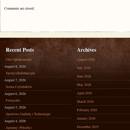
Comments are closed.
Recent Posts
Archives
Głos Społeczności
August 2026
August 8, 2026
July 2026
Sprzęt rehabilitacyjny
June 2026
August 7, 2026
May 2026
Scena Czytelników
April 2026
August 6, 2026
Fotografia
March 2026
August 5, 2026
February 2026
Sportowe Gadżety i Technologie
January 2026
August 4, 2026
December 2025
Apeniny (Włochy)