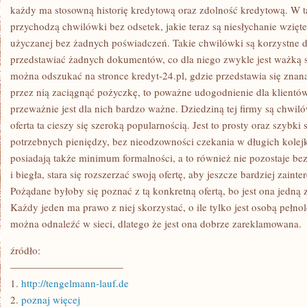
każdy ma stosowną historię kredytową oraz zdolność kredytową. W 
przychodzą chwilówki bez odsetek, jakie teraz są niesłychanie wzięte
użyczanej bez żadnych poświadczeń. Takie chwilówki są korzystne dl
przedstawiać żadnych dokumentów, co dla niego zwykle jest ważką 
można odszukać na stronce kredyt-24.pl, gdzie przedstawia się zna
przez nią zaciągnąć pożyczkę, to poważne udogodnienie dla klientó
przeważnie jest dla nich bardzo ważne. Dziedziną tej firmy są chwil
oferta ta cieszy się szeroką popularnością. Jest to prosty oraz szybk
potrzebnych pieniędzy, bez nieodzowności czekania w długich kole
posiadają także minimum formalności, a to również nie pozostaje bez 
i biegła, stara się rozszerzać swoją ofertę, aby jeszcze bardziej zain
Pożądane byłoby się poznać z tą konkretną ofertą, bo jest ona jedną
Każdy jeden ma prawo z niej skorzystać, o ile tylko jest osobą pełnol
można odnaleźć w sieci, dlatego że jest ona dobrze zareklamowana.
źródło:
———————————
1.
http://tengelmann-lauf.de
2.
poznaj więcej