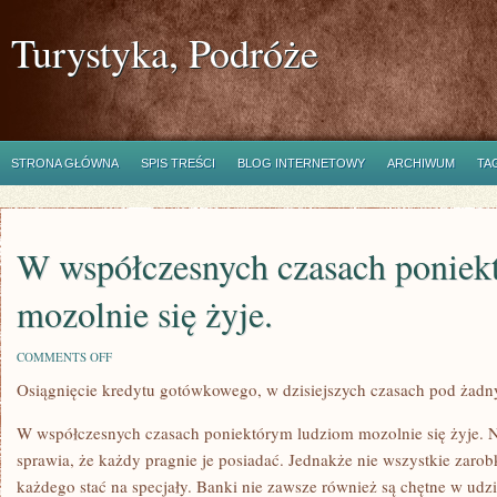
Turystyka, Podróże
STRONA GŁÓWNA
SPIS TREŚCI
BLOG INTERNETOWY
ARCHIWUM
TA
W współczesnych czasach poniek
mozolnie się żyje.
ON
COMMENTS OFF
W
Osiągnięcie kredytu gotówkowego, w dzisiejszych czasach pod ża
WSPÓŁCZESNYCH
CZASACH
PONIEKTÓRYM
W współczesnych czasach poniektórym ludziom mozolnie się żyje. 
LUDZIOM
MOZOLNIE
sprawia, że każdy pragnie je posiadać. Jednakże nie wszystkie zarobk
SIĘ
każdego stać na specjały. Banki nie zawsze również są chętne w udzi
ŻYJE.