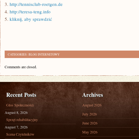
3.
http://tennisclub-roetgen.de
4.
http://teresa-teng.info
5.
kliknij, aby sprawdzić
CATEGORIES:
BLOG INTERNETOWY
Comments are closed.
Recent Posts
Archives
Głos Społeczności
August 2026
August 8, 2026
July 2026
Sprzęt rehabilitacyjny
June 2026
August 7, 2026
May 2026
Scena Czytelników