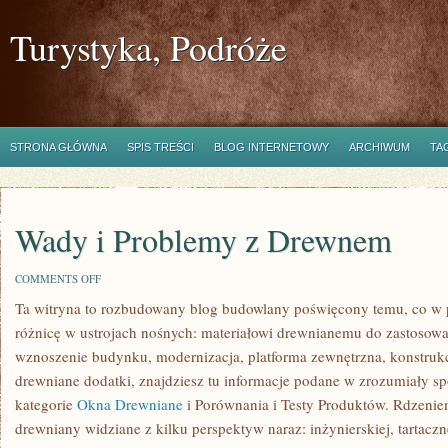
Turystyka, Podróże
STRONA GŁÓWNA
SPIS TREŚCI
BLOG INTERNETOWY
ARCHIWUM
TA
Wady i Problemy z Drewnem
ON
COMMENTS OFF
WADY
Ta witryna to rozbudowany blog budowlany poświęcony temu, co w p
I
PROBLEMY
różnicę w ustrojach nośnych: materiałowi drewnianemu do zastosowań
Z
DREWNEM
wznoszenie budynku, modernizacja, platforma zewnętrzna, konstrukc
drewniane dodatki, znajdziesz tu informacje podane w zrozumiały s
kategorie
Okna Drewniane
i Porównania i Testy Produktów. Rdzeniem
drewniany widziane z kilku perspektyw naraz: inżynierskiej, tartaczn