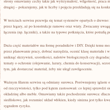
strony omawiamy cechy takie jak wytrzymałość, wilgotność, praca mat
drugiej – pokazujemy, jak te liczby i pojęcia przekładają się na konk
W treściach serwisu przewija się temat systemów opartych o drewno:
przez legary, aż po konstrukcje ramowe oraz wiaty. Zwracamy uwagę
łączenia (np. łączniki), a także na typowe potknięcia, które potrafią 
Duża część materiałów ma formę poradników i DIY. Dzięki temu moż
przez planowanie pracy, dobrać narzędzia, ocenić klasę materiału i 
uniknąć skrzywień, szorstkości, nalotów biologicznych czy degradac
tematy o ochronie (olejowanie, lazury, chemia do konserwacji), se
tym, jak dostarczać materiał, żeby nie uległ zawilgoceniu.
Ważnym filarem serwisu są odmiany surowca. Porównujemy iglaste o
od rzeczywistości, tylko pod kątem zastosowań: co lepiej sprawdzi si
okładzinę albo meble. Omawiamy także pochodzenie surowca: dlacz
siedliskowe, jak rozumieć układ włókien, kiedy sinizna jest tylko kwe
sygnałem ryzyka.