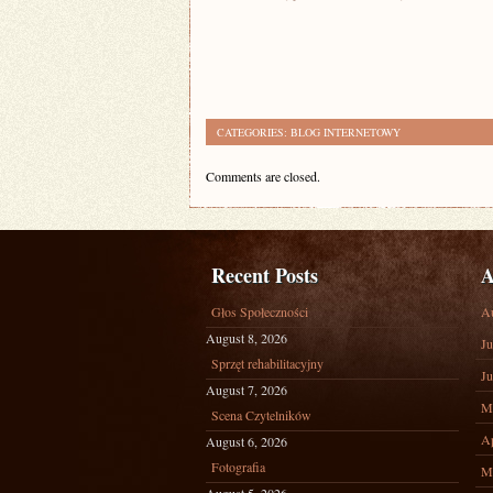
CATEGORIES:
BLOG INTERNETOWY
Comments are closed.
Recent Posts
A
Głos Społeczności
A
August 8, 2026
Ju
Sprzęt rehabilitacyjny
Ju
August 7, 2026
M
Scena Czytelników
Ap
August 6, 2026
Fotografia
M