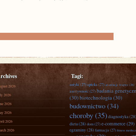
rchives
Tagi:
antyki
(27)
apteka
(27)
aranżacja wnętrz
(26)
ugust 2026
badania genetycz
asertywność
(27)
ly 2026
(30)
biotechnologia
(30)
ne 2026
budownictwo
(34)
ay 2026
choroby
(35)
diagnostyka
(28
ril 2026
e-commerce
(29)
dieta
(28)
dom
(27)
egzaminy
(28)
farmacja
(27)
arch 2026
fitness medyc