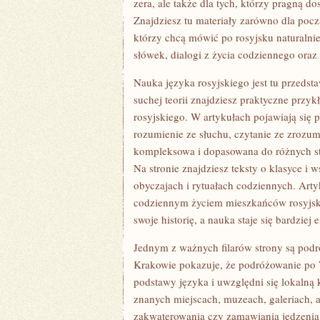
zera, ale także dla tych, którzy pragną 
Znajdziesz tu materiały zarówno dla poc
którzy chcą mówić po rosyjsku naturalnie
słówek, dialogi z życia codziennego ora
Nauka języka rosyjskiego jest tu przedst
suchej teorii znajdziesz praktyczne przy
rosyjskiego. W artykułach pojawiają się 
rozumienie ze słuchu, czytanie ze zrozum
kompleksowa i dopasowana do różnych sty
Na stronie znajdziesz teksty o klasyce i 
obyczajach i rytuałach codziennych. Artyk
codziennym życiem mieszkańców rosyjsk
swoje historię, a nauka staje się bardziej
Jednym z ważnych filarów strony są podró
Krakowie pokazuje, że podróżowanie po W
podstawy języka i uwzględni się lokalną 
znanych miejscach, muzeach, galeriach, a
zakwaterowania czy zamawiania jedzenia 