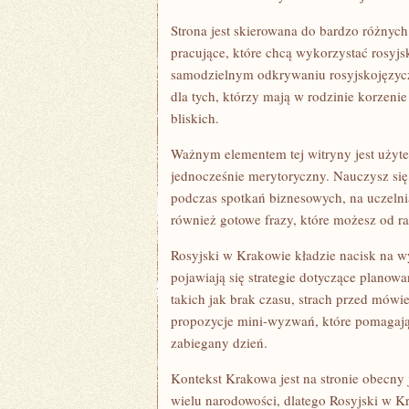
Strona jest skierowana do bardzo różnych
pracujące, które chcą wykorzystać rosyjs
samodzielnym odkrywaniu rosyjskojęzycz
dla tych, którzy mają w rodzinie korzenie
bliskich.
Ważnym elementem tej witryny jest użyte
jednocześnie merytoryczny. Nauczysz się,
podczas spotkań biznesowych, na uczelni
również gotowe frazy, które możesz od r
Rosyjski w Krakowie kładzie nacisk na wy
pojawiają się strategie dotyczące plano
takich jak brak czasu, strach przed mów
propozycje mini-wyzwań, które pomagają
zabiegany dzień.
Kontekst Krakowa jest na stronie obecny 
wielu narodowości, dlatego Rosyjski w K