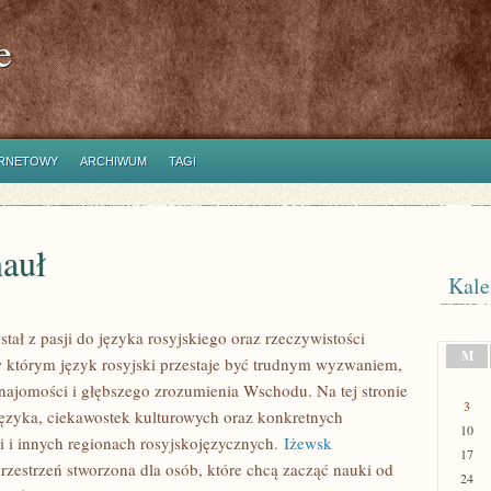
e
ERNETOWY
ARCHIWUM
TAGI
auł
Kale
tał z pasji do języka rosyjskiego oraz rzeczywistości
M
w którym język rosyjski przestaje być trudnym wyzwaniem,
znajomości i głębszego zrozumienia Wschodu. Na tej stronie
3
języka, ciekawostek kulturowych oraz konkretnych
10
 i innych regionach rosyjskojęzycznych.
Iżewsk
17
rzestrzeń stworzona dla osób, które chcą zacząć nauki od
24