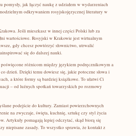
 tu pomysły, jak łączyć naukę z udziałem w wydarzeniach
modzielnym odkrywaniem rosyjskojęzycznej literatury w
Krakowa. Jeśli mieszkasz w innej części Polski lub za
ełni wartościowe. Rosyjski w Krakowie jest wirtualnym
wsze, gdy chcesz powtórzyć słownictwo, utrwalić
inspirować się do dalszej nauki.
y poświęcone różnicom między językiem podręcznikowym a
co dzień. Dzięki temu dowiesz się, jakie potoczne słowa i
ach, a które formy są bardziej książkowe. To ułatwi Ci
uacji – od luźnych spotkań towarzyskich po rozmowy
yślane podejście do kultury. Zamiast powierzchownych
enie na zwyczaje, święta, kuchnię, sztukę czy styl życia
. Artykuły pomagają lepiej odczytać, skąd biorą się
zy niepisane zasady. To wszystko sprawia, że kontakt z