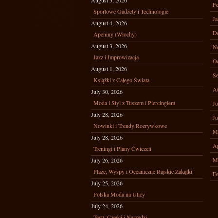
August 5, 2026
Fe
Sportowe Gadżety i Technologie
Ja
August 4, 2026
D
Apeniny (Włochy)
August 3, 2026
N
Jazz i Improwizacja
Oc
August 1, 2026
Se
Książki z Całego Świata
A
July 30, 2026
Moda i Styl z Tuszem i Piercingiem
Ju
July 28, 2026
Ju
Nowinki i Trendy Rozrywkowe
M
July 28, 2026
Ap
Treningi i Plany Ćwiczeń
M
July 26, 2026
Plaże, Wyspy i Oceaniczne Rajskie Zakątki
Fe
July 25, 2026
Polska Moda na Ulicy
July 24, 2026
Testy Części i Narzędzi