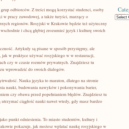
Cate
 grup odbiorców. Z treści mogą korzystać studenci, osoby
ki w pracy zawodowej, a także turyści, marzący o
Categories
nych regionów. Rosyjski w Krakowie będzie też użyteczny
 wschodnie i chcą głębiej zrozumieć język i kulturę swoich
czność. Artykuły są pisane w sposób przystępny, ale
 jak w praktyce używać rosyjskiego w w restauracji,
ach czy w czasie rozmów prywatnych. Znajdziesz tu
azu wprowadzić do swoich dialogów.
trwałość. Nauka języka to maraton, dlatego na stronie
wania nauki, budowania nawyków i pokonywania barier,
ieniem czy obawa przed popełnianiem błędów. Znajdziesz tu
 utrzymać ciągłość nauki nawet wtedy, gdy masz bardzo
jako punkt odniesienia. To miasto studentów, kultury i
rakowie pokazuje, jak możesz wplatać naukę rosyjskiego w