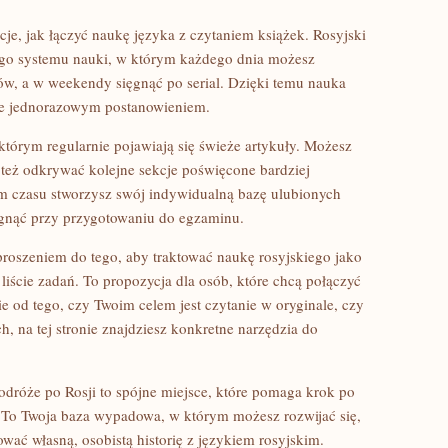
je, jak łączyć naukę języka z czytaniem książek. Rosyjski
go systemu nauki, w którym każdego dnia możesz
łów, a w weekendy sięgnąć po serial. Dzięki temu nauka
 nie jednorazowym postanowieniem.
którym regularnie pojawiają się świeże artykuły. Możesz
 też odkrywać kolejne sekcje poświęcone bardziej
 czasu stworzysz swój indywidualną bazę ulubionych
ęgnąć przy przygotowaniu do egzaminu.
proszeniem do tego, aby traktować naukę rosyjskiego jako
liście zadań. To propozycja dla osób, które chcą połączyć
ie od tego, czy Twoim celem jest czytanie w oryginale, czy
 na tej stronie znajdziesz konkretne narzędzia do
odróże po Rosji to spójne miejsce, które pomaga krok po
a. To Twoja baza wypadowa, w którym możesz rozwijać się,
ać własną, osobistą historię z językiem rosyjskim.