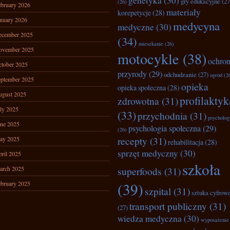
genetyka
(30)
gry edukacyjne
(27
(26)
bruary 2026
materiały
korepetycje
(28)
nuary 2026
medycyna
medyczne
(30)
ecember 2025
(34)
mieszkanie
(26)
ovember 2025
motocykle
(38)
ochro
tober 2025
przyrody
(29)
odchudzanie
(27)
ogród
(2
ptember 2025
opieka
opieka społeczna
(28)
ugust 2025
profilaktyk
zdrowotna
(31)
ly 2025
(33)
przychodnia
(31)
psycholog
ne 2025
psychologia społeczna
(29)
(26)
recepty
(31)
ay 2025
rehabilitacja
(28)
sprzęt medyczny
(30)
ril 2025
szkoła
arch 2025
superfoods
(31)
bruary 2025
(39)
szpital
(31)
sztuka cyfrow
transport publiczny
(31)
(27)
wiedza medyczna
(30)
wyposażenie