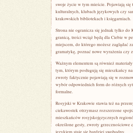
swoje życie w tym mieście. Pojawiają się
kulturalnych, klubach językowych czy sa
krakowskich bibliotekach i księgarniach.
Strona nie ogranicza się jednak tylko do 
granicą, treści wciąż będą dla Ciebie w p
miejscem, do którego możesz zaglądać za
gramatykę, poznać nowe wyrażenia czy za
Ważnym elementem są również materiał
tym, którym posługują się mieszkańcy na 
zwroty faktycznie pojawiają się w rozmow
wybór odpowiednich form do różnych syt
formalne.
Rosyjski w Krakowie stawia też na przem
ciekawostek otrzymasz rozszerzone spojrz
mieszkańców rosyjskojęzycznych regionów
określone gesty, zwroty grzecznościowe c
językiem staje się bardziej swobodny.