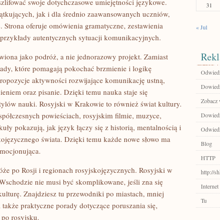
doszlifować swoje dotychczasowe umiejętności językowe.
31
zątkujących, jak i dla średnio zaawansowanych uczniów,
. Strona oferuje omówienia gramatyczne, zestawienia
« Jul
z przykłady autentycznych sytuacji komunikacyjnych.
Rekl
awiona jako podróż, a nie jednorazowy projekt. Zamiast
kłady, które pomagają pokochać brzmienie i logikę
Odwiedź 
propozycje aktywności rozwijające komunikację ustną,
Dowiedz
ieniem oraz pisanie. Dzięki temu nauka staje się
Zobacz 
lów nauki. Rosyjski w Krakowie to również świat kultury.
współczesnych powieściach, rosyjskim filmie, muzyce,
Dowiedz
uły pokazują, jak język łączy się z historią, mentalnością i
Odwiedź
ojęzycznego świata. Dzięki temu każde nowe słowo ma
Blog
 emocjonująca.
HTTP
że po Rosji i regionach rosyjskojęzycznych. Rosyjski w
http://
schodzie nie musi być skomplikowane, jeśli zna się
Internet
kulturę. Znajdziesz tu przewodniki po miastach, mniej
Tu
 także praktyczne porady dotyczące poruszania się,
po rosyjsku.