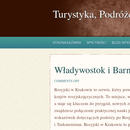
Turystyka, Podróż
STRONA GŁÓWNA
SPIS TREŚCI
BLOG INT
Władywostok i Barn
ON
COMMENTS OFF
WŁADYWOSTOK
Rosyjski w Krakowie to serwis, który pows
I
BARNAUŁ
krajów rosyjskojęzycznych. To miejsce, 
a staje się kluczem do przygód, nowych 
znajdziesz połączenie praktycznej nauki 
wskazówek dotyczących podróży po Rosji
i Turkmenistan. Rosyjski w Krakowie to p