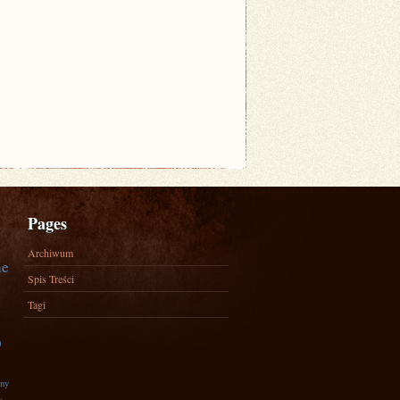
Pages
Archiwum
ne
Spis Treści
Tagi
)
zny