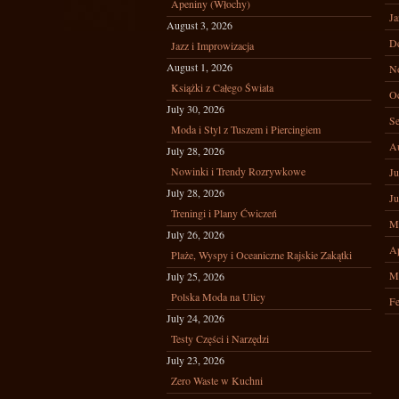
Apeniny (Włochy)
Ja
August 3, 2026
D
Jazz i Improwizacja
August 1, 2026
N
Książki z Całego Świata
Oc
July 30, 2026
Se
Moda i Styl z Tuszem i Piercingiem
A
July 28, 2026
Nowinki i Trendy Rozrywkowe
Ju
July 28, 2026
Ju
Treningi i Plany Ćwiczeń
M
July 26, 2026
Ap
Plaże, Wyspy i Oceaniczne Rajskie Zakątki
M
July 25, 2026
Polska Moda na Ulicy
Fe
July 24, 2026
Testy Części i Narzędzi
July 23, 2026
Zero Waste w Kuchni