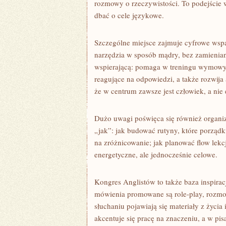
rozmowy o rzeczywistości. To podejście 
dbać o cele językowe.
Szczególne miejsce zajmuje cyfrowe wspa
narzędzia w sposób mądry, bez zamienian
wspierającą: pomaga w treningu wymowy,
reagujące na odpowiedzi, a także rozwij
że w centrum zawsze jest człowiek, a nie 
Dużo uwagi poświęca się również organiza
„jak”: jak budować rutyny, które porządk
na zróżnicowanie; jak planować flow lekcj
energetyczne, ale jednocześnie celowe.
Kongres Anglistów to także baza inspirac
mówienia promowane są role-play, rozm
słuchaniu pojawiają się materiały z życi
akcentuje się pracę na znaczeniu, a w pi