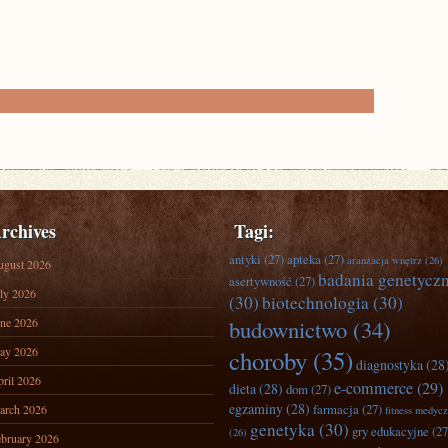
rchives
Tagi:
antyki
(27)
apteka
(27)
aranżacja wnętrz
(26)
ugust 2026
badania genetycz
asertywność
(27)
ly 2026
(30)
biotechnologia
(30)
ne 2026
budownictwo
(34)
ay 2026
choroby
(35)
diagnostyka
(28
ril 2026
e-commerce
(29)
dieta
(28)
dom
(27)
egzaminy
(28)
farmacja
(27)
arch 2026
fitness medyc
genetyka
(30)
gry edukacyjne
(27
(26)
bruary 2026