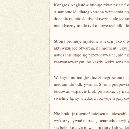
Kongres Anglistów buduje również sieć os
o samotność, dlatego strona wzmacnia poc
docenia rzemiosło dydaktyczne, ale jedn
metodyczny to nie tylko nowe techniki, l
Strona promuje myślenie o lekcji jako o p
aktywizujące otwarcia, na moment „użyj 
nauczanie staje się przewidywalne, ale n
zaawansowanym, bo każdy widzi sens pr
Ważnym nurtem jest też zintegrowane nau
medium do odkrywania. Strona podpowiada,
budować wsparcie krok po kroku, by nawet
świetnie łączy wiedzę z rozwojem język
Nie brakuje również miejsca na nieszab
wykorzystywać narrację, teatr edukacyjny
szybciej kojarzą nowe struktury i słownict