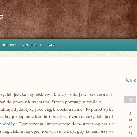
e
ERNETOWY
ARCHIWUM
TAGI
Kale
zycieli języka angielskiego, którzy szukają współczesnych
M
zań do pracy z kursantami. Strona powstała z myślą o
traktują dydaktykę jako ciągłe doskonalenie. To punkt styku
3
 realny postęp oraz komfort pracy zarówno nauczycieli, jak i
10
 podróży
i Tłumaczenia i interpretacje. Idea strony opiera się
17
angielskim najlepiej rozwija się wtedy, gdy kursant używa
24