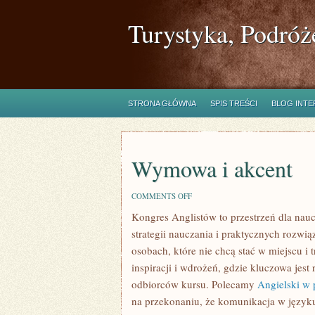
Turystyka, Podróż
STRONA GŁÓWNA
SPIS TREŚCI
BLOG INT
Wymowa i akcent
ON
COMMENTS OFF
WYMOWA
Kongres Anglistów to przestrzeń dla nauc
I
AKCENT
strategii nauczania i praktycznych rozwią
osobach, które nie chcą stać w miejscu i 
inspiracji i wdrożeń, gdzie kluczowa jest
odbiorców kursu. Polecamy
Angielski w
na przekonaniu, że komunikacja w języku 