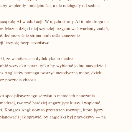
żeby wspierały umiejętności, a nie odciągały od sedna.
cą rolę AI w edukacji. W ujęciu strony AI to nie droga na
w. Można dzięki niej szybciej przygotować warianty zadań,
ść. Jednocześnie strona podkreśla znaczenie
ji liczy się bezpieczeństwo.
yśl, że współczesna dydaktyka to mądre
obić wszystko naraz, tylko by wybierać jedno narzędzie i
es Anglistów pomaga tworzyć metodyczną mapę, dzięki
bez poczucia chaosu.
ako specjalistycznego serwisu o metodach nauczania
 mądrzej, tworzyć bardziej angażujące kursy i wspierać
i. Kongres Anglistów to przestrzeń rozwoju, które łączy
 planować i jak sprawić, by angielski był prawdziwy — na