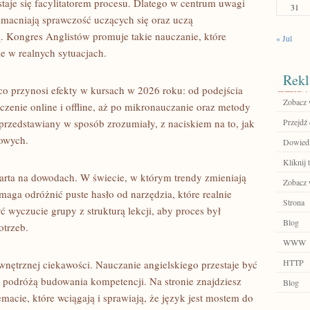
staje się facylitatorem procesu. Dlatego w centrum uwagi
31
wzmacniają sprawczość uczących się oraz uczą
. Kongres Anglistów promuje takie nauczanie, które
« Jul
ie w realnych sytuacjach.
Rekl
co przynosi efekty w kursach w 2026 roku: od podejścia
Zobacz 
czenie online i offline, aż po mikronauczanie oraz metody
przedstawiany w sposób zrozumiały, z naciskiem na to, jak
Przejdź
owych.
Dowiedz 
Kliknij 
arta na dowodach. W świecie, w którym trendy zmieniają
Zobacz w
aga odróżnić puste hasło od narzędzia, które realnie
Strona
ć wyczucie grupy z strukturą lekcji, aby proces był
Blog
otrzeb.
WWW
HTTP
wnętrznej ciekawości. Nauczanie angielskiego przestaje być
ię podróżą budowania kompetencji. Na stronie znajdziesz
Blog
temacie, które wciągają i sprawiają, że język jest mostem do