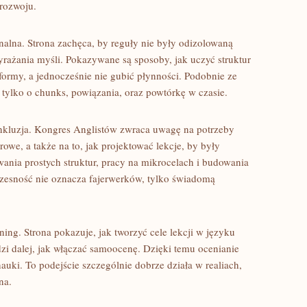
 rozwoju.
lna. Strona zachęca, by reguły nie były odizolowaną
yrażania myśli. Pokazywane są sposoby, jak uczyć struktur
formy, a jednocześnie nie gubić płynności. Podobnie ze
 tylko o chunks, powiązania, oraz powtórkę w czasie.
nkluzja. Kongres Anglistów zwraca uwagę na potrzeby
rowe, a także na to, jak projektować lekcje, by były
wania prostych struktur, pracy na mikrocelach i budowania
zesność nie oznacza fajerwerków, tylko świadomą
rning. Strona pokazuje, jak tworzyć cele lekcji w języku
zi dalej, jak włączać samoocenę. Dzięki temu ocenianie
ą nauki. To podejście szczególnie dobrze działa w realiach,
na.