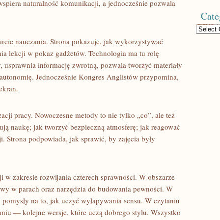
wspiera naturalność komunikacji, a jednocześnie pozwala
Cate
Categories
rcie nauczania. Strona pokazuje, jak wykorzystywać
ia lekcji w pokaz gadżetów. Technologia ma tu rolę
 usprawnia informację zwrotną, pozwala tworzyć materiały
a autonomię. Jednocześnie Kongres Anglistów przypomina,
ekran.
cji pracy. Nowoczesne metody to nie tylko „co”, ale też
ują naukę; jak tworzyć bezpieczną atmosferę; jak reagować
i. Strona podpowiada, jak sprawić, by zajęcia były
ji w zakresie rozwijania czterech sprawności. W obszarze
owy w parach oraz narzędzia do budowania pewności. W
a i pomysły na to, jak uczyć wyłapywania sensu. W czytaniu
saniu — kolejne wersje, które uczą dobrego stylu. Wszystko