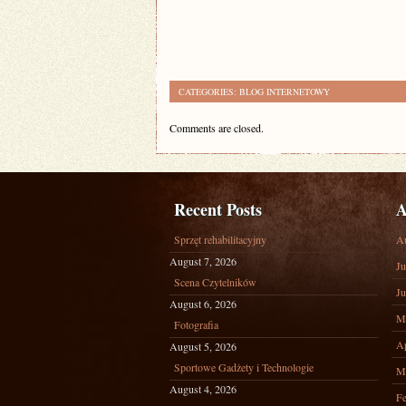
CATEGORIES:
BLOG INTERNETOWY
Comments are closed.
Recent Posts
A
Sprzęt rehabilitacyjny
A
August 7, 2026
Ju
Scena Czytelników
Ju
August 6, 2026
M
Fotografia
Ap
August 5, 2026
Sportowe Gadżety i Technologie
M
August 4, 2026
Fe