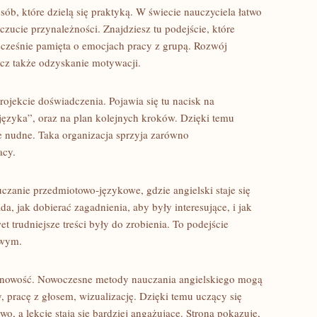
ób, które dzielą się praktyką. W świecie nauczyciela łatwo
zucie przynależności. Znajdziesz tu podejście, które
ocześnie pamięta o emocjach pracy z grupą. Rozwój
ecz także odzyskanie motywacji.
rojekcie doświadczenia. Pojawia się tu nacisk na
języka”, oraz na plan kolejnych kroków. Dzięki temu
ie nudne. Taka organizacja sprzyja zarówno
acy.
czanie przedmiotowo-językowe, gdzie angielski staje się
 jak dobierać zagadnienia, aby były interesujące, i jak
 trudniejsze treści były do zrobienia. To podejście
owym.
lonowość. Nowoczesne metody nauczania angielskiego mogą
, pracę z głosem, wizualizację. Dzięki temu uczący się
wo, a lekcje stają się bardziej angażujące. Strona pokazuje,