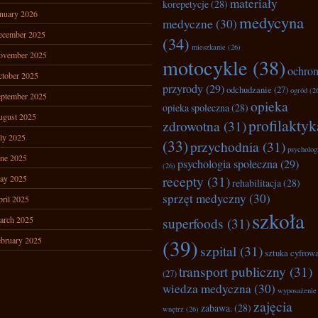
materiały
korepetycje
(28)
nuary 2026
medycyna
medyczne
(30)
ecember 2025
(34)
mieszkanie
(26)
ovember 2025
motocykle
(38)
ochro
tober 2025
przyrody
(29)
odchudzanie
(27)
ogród
(2
ptember 2025
opieka
opieka społeczna
(28)
ugust 2025
profilaktyk
zdrowotna
(31)
ly 2025
(33)
przychodnia
(31)
psycholog
ne 2025
psychologia społeczna
(29)
(26)
recepty
(31)
ay 2025
rehabilitacja
(28)
sprzęt medyczny
(30)
ril 2025
szkoła
arch 2025
superfoods
(31)
bruary 2025
(39)
szpital
(31)
sztuka cyfrow
transport publiczny
(31)
(27)
wiedza medyczna
(30)
wyposażenie
zajęcia
zabawa.
(28)
wnętrz
(26)