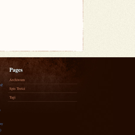
Pages
Archiwum
ne
Spis Treści
Tagi
)
zny
)