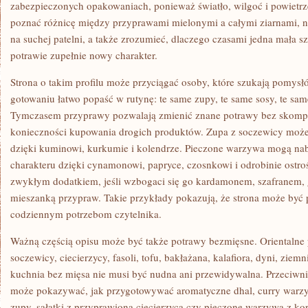
zabezpieczonych opakowaniach, ponieważ światło, wilgoć i powietrze
poznać różnicę między przyprawami mielonymi a całymi ziarnami, n
na suchej patelni, a także zrozumieć, dlaczego czasami jedna mała s
potrawie zupełnie nowy charakter.
Strona o takim profilu może przyciągać osoby, które szukają pomys
gotowaniu łatwo popaść w rutynę: te same zupy, te same sosy, te sam
Tymczasem przyprawy pozwalają zmienić znane potrawy bez skompl
konieczności kupowania drogich produktów. Zupa z soczewicy może s
dzięki kuminowi, kurkumie i kolendrze. Pieczone warzywa mogą na
charakteru dzięki cynamonowi, papryce, czosnkowi i odrobinie ostro
zwykłym dodatkiem, jeśli wzbogaci się go kardamonem, szafranem,
mieszanką przypraw. Takie przykłady pokazują, że strona może być p
codziennym potrzebom czytelnika.
Ważną częścią opisu może być także potrawy bezmięsne. Orientalne 
soczewicy, ciecierzycy, fasoli, tofu, bakłażana, kalafiora, dyni, zie
kuchnia bez mięsa nie musi być nudna ani przewidywalna. Przeciwni
może pokazywać, jak przygotowywać aromatyczne dhal, curry warzyw
zupy, sałatki z przyprawioną ciecierzycą czy pieczone warzywa z kor