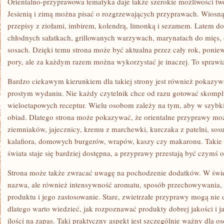
Orientalno-przyprawowa tematyka daje także szerokie możliwości two
Jesienią i zimą można pisać o rozgrzewających przyprawach. Wiosn
przepisy z ziołami, imbirem, kolendrą, limonką i sezamem. Latem do
chłodnych sałatkach, grillowanych warzywach, marynatach do mięs, o
sosach. Dzięki temu strona może być aktualna przez cały rok, poni
pory, ale za każdym razem można wykorzystać je inaczej. To sprawia,
Bardzo ciekawym kierunkiem dla takiej strony jest również pokaz
prostym wydaniu. Nie każdy czytelnik chce od razu gotować skomp
wieloetapowych receptur. Wielu osobom zależy na tym, aby w szyb
obiad. Dlatego strona może pokazywać, że orientalne przyprawy m
ziemniaków, jajecznicy, kremu z marchewki, kurczaka z patelni, s
kalafiora, domowych burgerów, wrapów, kaszy czy makaronu. Takie 
świata staje się bardziej dostępna, a przyprawy przestają być czymś 
Strona może także zwracać uwagę na pochodzenie dodatków. W świeci
nazwa, ale również intensywność aromatu, sposób przechowywania, 
produktu i jego zastosowanie. Stare, zwietrzałe przyprawy mogą nie
dlatego warto wiedzieć, jak rozpoznawać produkty dobrej jakości i 
ilości na zapas. Taki praktyczny aspekt jest szczególnie ważny dla 