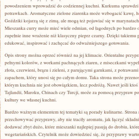
powodzeniem wprowadzić do codziennej kuchni. Kurkuma sprawdzi s
potrawkach. Aromatyczne zielone ziarenka może wzbogacić kawę, her
Goździki kojarzą się z zimą, ale mogą też pojawiać się w marynatach 
Mieszanka curry może mieć wiele odmian, od łagodnych po bardzo os
zupełnie inne wrażenie niż klasyczny pieprz czarny. Dzięki takiemu 
edukować, inspirować i zachęcać do odważniejszego gotowania.
Opis strony można oprzeć również na jej klimacie. Orientalne przypr
pełnymi kolorów, z workami pachnących ziaren, z miseczkami wype
złota, czerwieni, brązu i zieleni, z parującymi garnkami, z potrawa
zapachem, który unosi się po całym domu. Taka strona może przenosi
którym kuchnia nie jest obowiązkiem, lecz podróżą. Nawet jeśli ktoś
Tajlandii, Maroku, Chinach czy Turcji, może za pomocą przypraw po
kultury we własnej kuchni.
Bardzo ważnym elementem tej tematyki są porady kulinarne. Strona 
przechowywać przyprawy, aby nie traciły aromatu, jak łączyć składni
dodawać zbyt dużo, które mieszanki najlepiej pasują do drobiu, które
wegetariańskich. Czytelnik może dowiedzieć się, że przyprawy wart