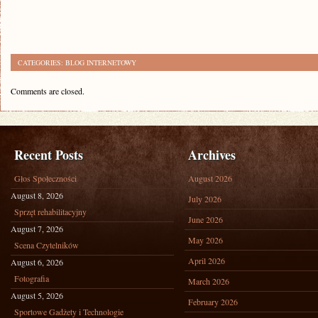
CATEGORIES:
BLOG INTERNETOWY
Comments are closed.
Recent Posts
Archives
Głos Społeczności
August 2026
August 8, 2026
July 2026
Sprzęt rehabilitacyjny
June 2026
August 7, 2026
May 2026
Scena Czytelników
April 2026
August 6, 2026
Fotografia
March 2026
August 5, 2026
February 2026
Sportowe Gadżety i Technologie