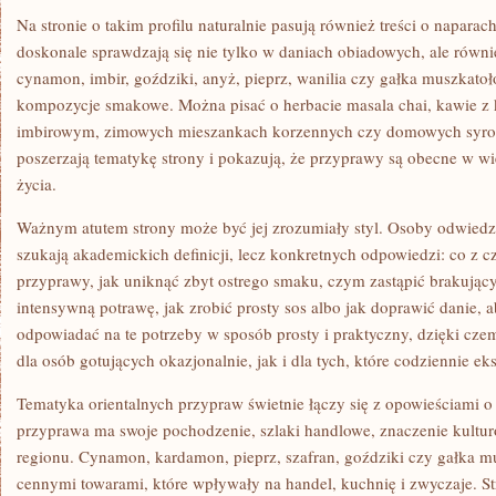
Na stronie o takim profilu naturalnie pasują również treści o napara
doskonale sprawdzają się nie tylko w daniach obiadowych, ale równ
cynamon, imbir, goździki, anyż, pieprz, wanilia czy gałka muszkat
kompozycje smakowe. Można pisać o herbacie masala chai, kawie z
imbirowym, zimowych mieszankach korzennych czy domowych syropa
poszerzają tematykę strony i pokazują, że przyprawy są obecne w w
życia.
Ważnym atutem strony może być jej zrozumiały styl. Osoby odwiedzaj
szukają akademickich definicji, lecz konkretnych odpowiedzi: co z c
przyprawy, jak uniknąć zbyt ostrego smaku, czym zastąpić brakujący
intensywną potrawę, jak zrobić prosty sos albo jak doprawić danie, 
odpowiadać na te potrzeby w sposób prosty i praktyczny, dzięki cze
dla osób gotujących okazjonalnie, jak i dla tych, które codziennie 
Tematyka orientalnych przypraw świetnie łączy się z opowieściami o 
przyprawa ma swoje pochodzenie, szlaki handlowe, znaczenie kultu
regionu. Cynamon, kardamon, pieprz, szafran, goździki czy gałka m
cennymi towarami, które wpływały na handel, kuchnię i zwyczaje. St