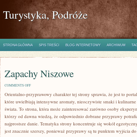
Turystyka, Podróże
STRONA GŁÓWNA
SPIS TREŚCI
BLOG INTERNETOWY
ARCHIWUM
TA
Zapachy Niszowe
ON
COMMENTS OFF
ZAPACHY
Orientalno-przyprawowy charakter tej strony sprawia, że jest to port
NISZOWE
które uwielbiają intensywne aromaty, nieoczywiste smaki i kulinarne 
świata. To strona, która może zainteresować zarówno osoby eksperym
którzy od dawna wiedzą, że odpowiednio dobrane przyprawy potrafi
najprostsze danie. Tematyka strony koncentruje się wokół egzotyczny
jest znacznie szerszy, ponieważ przyprawy są tu punktem wyjścia do