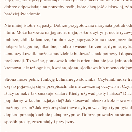
dobrze odpowiadają na potrzeby osób, które chcą jeść ciekawiej, zdro
bardziej świadomie.
Nie mniej istotne są pasty. Dobrze przygotowana marynata potrafi o
i tofu. Może bazować na jogurcie, oleju, soku z cytryny, occie ryżo
imbirze, chili, kolendrze, kuminie czy papryce. Strona może prezent
połączeń: łagodne, pikantne, słodko-kwaśne, korzenne, dymne, cytru
temu użytkownik może samodzielnie budować smak potrawy i dopa
preferencji. To ważne, ponieważ kuchnia orientalna nie jest jednorod
kremowa, ale też ognista, kwaśna, słona, słodkawa lub mocno ziołow
Strona może pełnić funkcję kulinarnego słownika. Czytelnik może tra
często pojawiają się w przepisach, ale nie zawsze są oczywiste. Cz
służy sumak? Jak smakuje zaatar? Kiedy używać pasty harissa? Dlacz
popularny w kuchni azjatyckiej? Jak stosować mleczko kokosowe w
prażony sezam? Jak wykorzystać trawę cytrynową? Tego typu pytania 
dopiero poznają kuchnię pełną przypraw. Dobrze prowadzona stron
sposób prosty, zrozumiały i przyjazny.