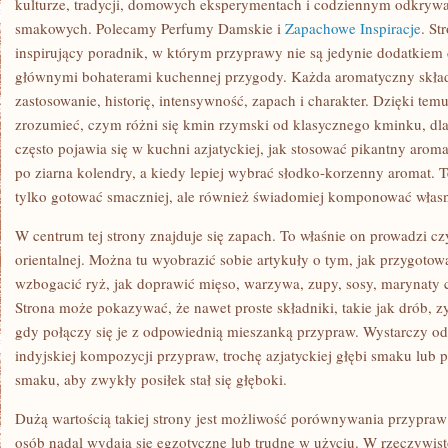
kulturze, tradycji, domowych eksperymentach i codziennym odkryw
smakowych. Polecamy Perfumy Damskie i
Zapachowe Inspiracje
. St
inspirujący poradnik, w którym przyprawy nie są jedynie dodatkiem do
głównymi bohaterami kuchennej przygody. Każda aromatyczny skła
zastosowanie, historię, intensywność, zapach i charakter. Dzięki te
zrozumieć, czym różni się kmin rzymski od klasycznego kminku, dla
często pojawia się w kuchni azjatyckiej, jak stosować pikantny arom
po ziarna kolendry, a kiedy lepiej wybrać słodko-korzenny aromat. T
tylko gotować smaczniej, ale również świadomiej komponować włas
W centrum tej strony znajduje się zapach. To właśnie on prowadzi cz
orientalnej. Można tu wyobrazić sobie artykuły o tym, jak przygot
wzbogacić ryż, jak doprawić mięso, warzywa, zupy, sosy, marynaty
Strona może pokazywać, że nawet proste składniki, takie jak drób, 
gdy połączy się je z odpowiednią mieszanką przypraw. Wystarczy odr
indyjskiej kompozycji przypraw, trochę azjatyckiej głębi smaku lub p
smaku, aby zwykły posiłek stał się głęboki.
Dużą wartością takiej strony jest możliwość porównywania przypraw 
osób nadal wydają się egzotyczne lub trudne w użyciu. W rzeczywist