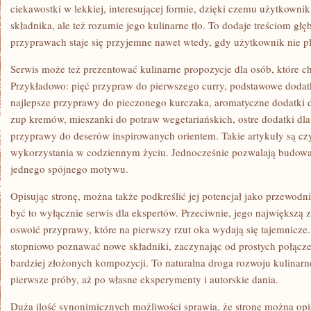
ciekawostki w lekkiej, interesującej formie, dzięki czemu użytkownik
składnika, ale też rozumie jego kulinarne tło. To dodaje treściom głęb
przyprawach staje się przyjemne nawet wtedy, gdy użytkownik nie p
Serwis może też prezentować kulinarne propozycje dla osób, które c
Przykładowo: pięć przypraw do pierwszego curry, podstawowe dodatk
najlepsze przyprawy do pieczonego kurczaka, aromatyczne dodatki 
zup kremów, mieszanki do potraw wegetariańskich, ostre dodatki dla
przyprawy do deserów inspirowanych orientem. Takie artykuły są czy
wykorzystania w codziennym życiu. Jednocześnie pozwalają budować
jednego spójnego motywu.
Opisując stronę, można także podkreślić jej potencjał jako przewod
być to wyłącznie serwis dla ekspertów. Przeciwnie, jego największą 
oswoić przyprawy, które na pierwszy rzut oka wydają się tajemnicz
stopniowo poznawać nowe składniki, zaczynając od prostych połącze
bardziej złożonych kompozycji. To naturalna droga rozwoju kulinarn
pierwsze próby, aż po własne eksperymenty i autorskie dania.
Duża ilość synonimicznych możliwości sprawia, że stronę można opis