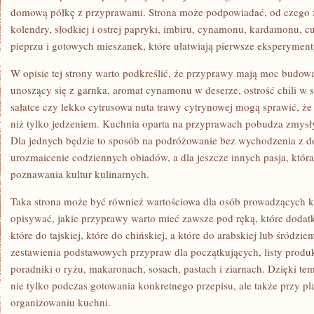
domową półkę z przyprawami. Strona może podpowiadać, od czego 
kolendry, słodkiej i ostrej papryki, imbiru, cynamonu, kardamonu, cu
pieprzu i gotowych mieszanek, które ułatwiają pierwsze eksperyment
W opisie tej strony warto podkreślić, że przyprawy mają moc budo
unoszący się z garnka, aromat cynamonu w deserze, ostrość chili w 
sałatce czy lekko cytrusowa nuta trawy cytrynowej mogą sprawić, że 
niż tylko jedzeniem. Kuchnia oparta na przyprawach pobudza zmysł
Dla jednych będzie to sposób na podróżowanie bez wychodzenia z d
urozmaicenie codziennych obiadów, a dla jeszcze innych pasja, któr
poznawania kultur kulinarnych.
Taka strona może być również wartościowa dla osób prowadzących k
opisywać, jakie przyprawy warto mieć zawsze pod ręką, które dodatki
które do tajskiej, które do chińskiej, a które do arabskiej lub śród
zestawienia podstawowych przypraw dla początkujących, listy produ
poradniki o ryżu, makaronach, sosach, pastach i ziarnach. Dzięki 
nie tylko podczas gotowania konkretnego przepisu, ale także przy 
organizowaniu kuchni.