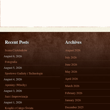
Recent Posts
Archives
Scena Czytelników
August 2026
August 6, 2026
July 2026
Fotografia
June 2026
August 5, 2026
May 2026
Sportowe Gadżety i Technologie
April 2026
August 4, 2026
Apeniny (Włochy)
March 2026
August 3, 2026
February 2026
Jazz i Improwizacja
January 2026
August 1, 2026
December 2025
Książki z Całego Świata