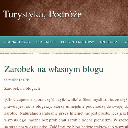
Turystyka, Podróże
STRONA GŁÓWNA
SPIS TREŚCI
BLOG INTERNETOWY
ARCHIWUM
TA
Zarobek na własnym blogu
ON
COMMENTS OFF
ZAROBEK
Zarobek na blogach
NA
WŁASNYM
BLOGU
{Choć zapewne spora część użytkowników Sieci myśli sobie, że ciężk
prawdą jest to, iż blogerzy, którzy umiejętnie podchodzą do swojej d
zarobić. Naturalnie zarabianie przez Internet nie jest proste, lecz je
wszystkiego, można bez problemu zarobić trochę pieniędzy. W szcze
są strzałem w dziesiątkę. Załóżmy, że blog będzie traktował o wszys