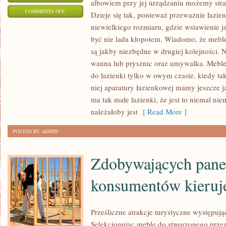
albowiem przy jej urządzaniu możemy str
ON
COMMENTS OFF
Dzieje się tak, ponieważ przeważnie łazie
TOALETA
niewielkiego rozmiaru, gdzie wstawienie 
TO
być nie lada kłopotem. Wiadomo, że meble 
DOSYĆ
są jakby niezbędne w drugiej kolejności. 
CHARAKTERYSTYCZNE
wanna lub prysznic oraz umywalka. Mebl
POMIESZCZENIE,
do łazienki tylko w owym czasie, kiedy t
niej aparatury łazienkowej mamy jeszcze 
ALBOWIEM
ma tak małe łazienki, że jest to niemal n
PRZY
należałoby jest
[ Read More ]
JEJ
URZĄDZANIU
POSTED BY ADMIN
Zdobywających pane
konsumentów kieruje
Prześliczne atrakcje turystyczne występują
Selekcjonując meble do stworzonego prze