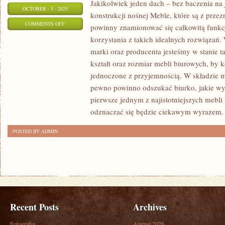
Jakikolwiek jeden dach – bez baczenia na j
OCTOBER - 5 - 2025
konstrukcji nośnej Meble, które są z przez
ON
COMMENTS OFF
powinny znamionować się całkowitą funkcj
O
korzystania z takich idealnych rozwiązań.
ILE
marki oraz producenta jesteśmy w stanie t
DO
kształt oraz rozmiar mebli biurowych, by k
NIEDAWNA
jednoczone z przyjemnością. W składzie m
REALIZACJA
pewno powinno odszukać biurko, jakie w
pierwsze jednym z najistotniejszych mebli
ODPOWIEDNIEJ
odznaczać się będzie ciekawym wyrazem.
ENERGOOSZCZĘDNOŚCI
DOMU
POSTED BY ADMIN
Recent Posts
Archives
Fotografia
August 2026