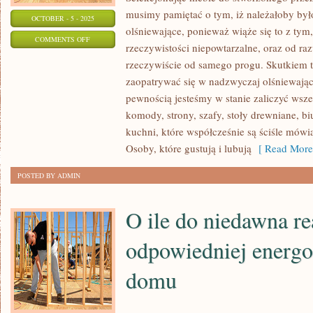
musimy pamiętać o tym, iż należałoby by
OCTOBER - 5 - 2025
olśniewające, ponieważ wiąże się to z tym
ON
COMMENTS OFF
rzeczywistości niepowtarzalne, oraz od raz
ZDOBYWAJĄCYCH
rzeczywiście od samego progu. Skutkiem te
PANELE
zaopatrywać się w nadzwyczaj olśniewając
WIELU
pewnością jesteśmy w stanie zaliczyć wsze
KONSUMENTÓW
komody, strony, szafy, stoły drewniane, b
KIERUJE
kuchni, które współcześnie są ściśle mów
SIĘ
Osoby, które gustują i lubują
[ Read More
JEDYNIE
POSTED BY ADMIN
O ile do niedawna re
odpowiedniej energo
domu