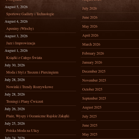
August 5, 2026
July 2026
Sportowe Gadżety i Technologie
June 2026
August 4, 2026
May 2026
Apeniny (Włochy)
April 2026
August 3, 2026
Jazz i Improwizacja
March 2026
August 1, 2026
February 2026
Książki z Całego Świata
January 2026
July 30, 2026
December 2025
Moda i Styl z Tuszem i Piercingiem
July 28, 2026
November 2025
Nowinki i Trendy Rozrywkowe
October 2025
July 28, 2026
September 2025
Treningi i Plany Ćwiczeń
August 2025
July 26, 2026
Plaże, Wyspy i Oceaniczne Rajskie Zakątki
July 2025
July 25, 2026
June 2025
Polska Moda na Ulicy
May 2025
July 24, 2026