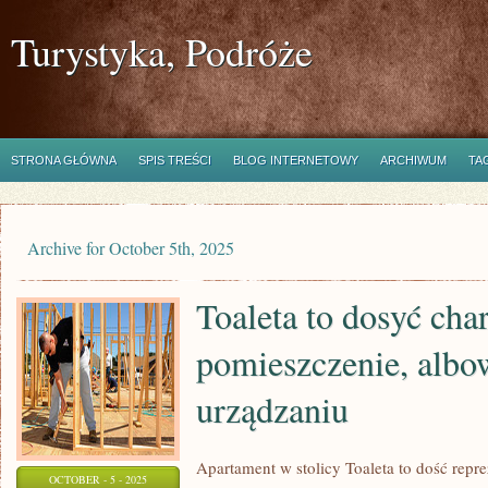
Turystyka, Podróże
STRONA GŁÓWNA
SPIS TREŚCI
BLOG INTERNETOWY
ARCHIWUM
TA
Archive for October 5th, 2025
Toaleta to dosyć cha
pomieszczenie, albo
urządzaniu
Apartament w stolicy Toaleta to dość rep
OCTOBER - 5 - 2025