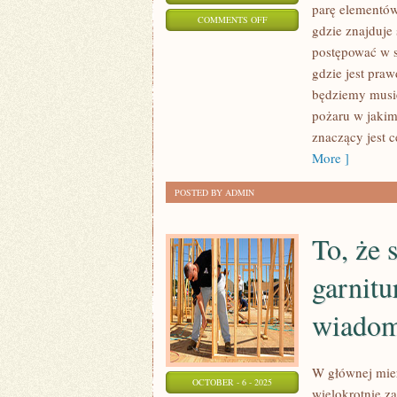
parę elementów
ON
COMMENTS OFF
gdzie znajduje 
OBECNIE
postępować w s
PROPONOWANYCH
gdzie jest pra
NAM
będziemy musiel
JEST
pożaru w jakim
DUŻO
znaczący jest c
RÓŻNORODNEGO
More ]
POSTED BY ADMIN
To, że 
garnitu
wiadom
W głównej mier
OCTOBER - 6 - 2025
wielokrotnie z