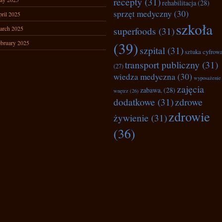
recepty
(31)
rehabilitacja
(28)
sprzęt medyczny
(30)
ril 2025
szkoła
arch 2025
superfoods
(31)
bruary 2025
(39)
szpital
(31)
sztuka cyfrow
transport publiczny
(31)
(27)
wiedza medyczna
(30)
wyposażenie
zajęcia
zabawa.
(28)
wnętrz
(26)
dodatkowe
(31)
zdrowe
zdrowie
żywienie
(31)
(36)