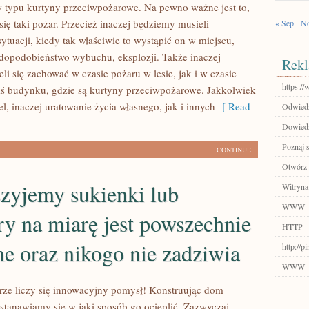
 typu kurtyny przeciwpożarowe. Na pewno ważne jest to,
się taki pożar. Przecież inaczej będziemy musieli
« Sep
No
ytuacji, kiedy tak właściwie to wystąpić on w miejscu,
wdopodobieństwo wybuchu, eksplozji. Także inaczej
Rekl
i się zachować w czasie pożaru w lesie, jak i w czasie
https://
ś budynku, gdzie są kurtyny przeciwpożarowe. Jakkolwiek
el, inaczej uratowanie życia własnego, jak i innych
[ Read
Odwiedź
Dowiedz 
Poznaj 
CONTINUE
Otwórz 
szyjemy sukienki lub
Witryna
WWW
ry na miarę jest powszechnie
HTTP
e oraz nikogo nie zadziwia
http://
WWW
ze liczy się innowacyjny pomysł! Konstruując dom
astanawiamy się w jaki sposób go ocieplić. Zazwyczaj