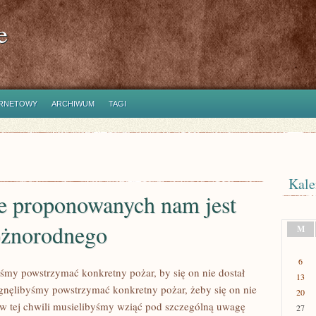
e
ERNETOWY
ARCHIWUM
TAGI
Kale
e proponowanych nam jest
óżnorodnego
M
6
byśmy powstrzymać konkretny pożar, by się on nie dostał
13
ragnęlibyśmy powstrzymać konkretny pożar, żeby się on nie
20
to w tej chwili musielibyśmy wziąć pod szczególną uwagę
27