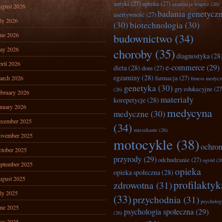
antyki
(27)
apteka
(27)
aranżacja wnętrz
(26)
ugust 2026
badania genetycz
asertywność
(27)
ly 2026
(30)
biotechnologia
(30)
ne 2026
budownictwo
(34)
ay 2026
choroby
(35)
diagnostyka
(28
ril 2026
e-commerce
(29)
dieta
(28)
dom
(27)
egzaminy
(28)
farmacja
(27)
arch 2026
fitness medyc
genetyka
(30)
gry edukacyjne
(27
(26)
bruary 2026
materiały
korepetycje
(28)
nuary 2026
medycyna
medyczne
(30)
ecember 2025
(34)
mieszkanie
(26)
ovember 2025
motocykle
(38)
ochro
tober 2025
przyrody
(29)
odchudzanie
(27)
ogród
(2
ptember 2025
opieka
opieka społeczna
(28)
ugust 2025
profilaktyk
zdrowotna
(31)
ly 2025
(33)
przychodnia
(31)
psycholog
ne 2025
psychologia społeczna
(29)
(26)
ay 2025