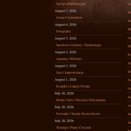
Sprzęt rehabilitacyjny
A
August 7, 2026
Ju
Scena Czytelników
Ju
August 6, 2026
M
Fotografia
Ap
August 5, 2026
Sportowe Gadżety i Technologie
M
August 4, 2026
Fe
Apeniny (Włochy)
Ja
August 3, 2026
D
Jazz i Improwizacja
August 1, 2026
N
Książki z Całego Świata
Oc
July 30, 2026
Se
Moda i Styl z Tuszem i Piercingiem
A
July 28, 2026
Nowinki i Trendy Rozrywkowe
Ju
July 28, 2026
Ju
Treningi i Plany Ćwiczeń
M