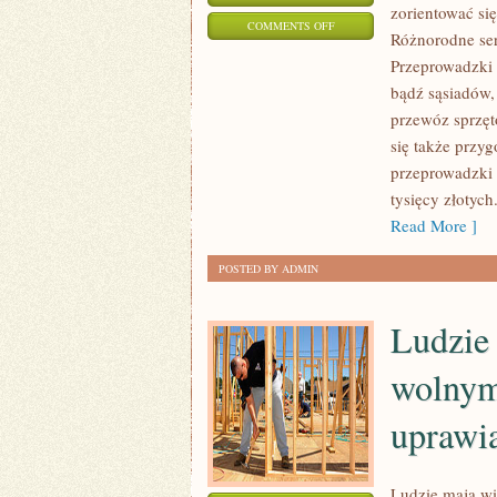
zorientować si
ON
COMMENTS OFF
Różnorodne se
PRZEWIDUJĄC
Przeprowadzki 
ZMIANĘ
bądź sąsiadów,
APARTAMENTU,
przewóz sprzęt
WYPADA
się także przy
WZIĄĆ
przeprowadzki 
POD
tysięcy złotych
UWAGĘ
Read More ]
POSTED BY ADMIN
Ludzie 
wolnym 
uprawia
Ludzie mają wi