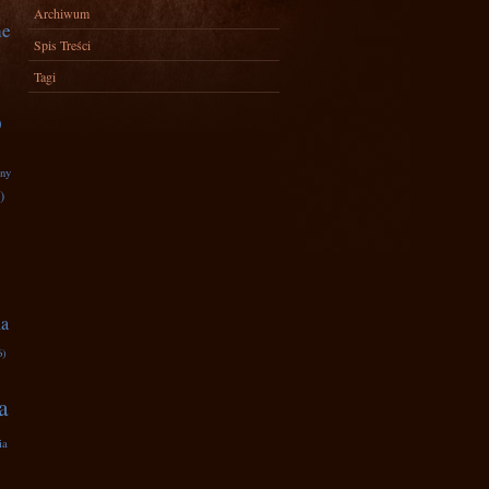
Archiwum
ne
Spis Treści
Tagi
)
zny
)
na
6)
a
ia