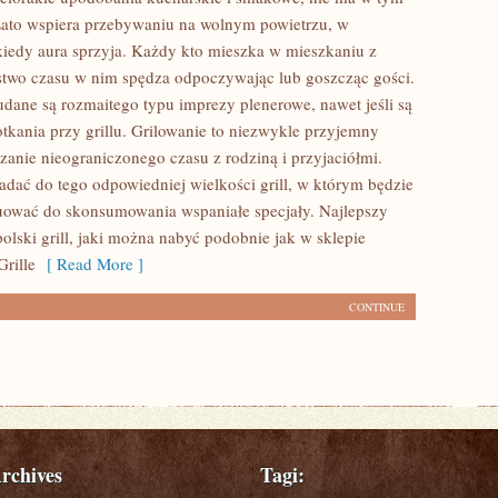
ato wspiera przebywaniu na wolnym powietrzu, w
kiedy aura sprzyja. Każdy kto mieszka w mieszkaniu z
two czasu w nim spędza odpoczywając lub goszcząc gości.
udane są rozmaitego typu imprezy plenerowe, nawet jeśli są
otkania przy grillu. Grilowanie to niezwykle przyjemny
zanie nieograniczonego czasu z rodziną i przyjaciółmi.
adać do tego odpowiedniej wielkości grill, w którym będzie
ować do skonsumowania wspaniałe specjały. Najlepszy
 polski grill, jaki można nabyć podobnie jak w sklepie
rille
[ Read More ]
CONTINUE
rchives
Tagi: