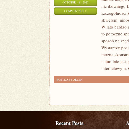
OCTOBER - 6 - 2025
nic dziwnego L
ON
COMMENTS OFF
szczególności 
LUDZIE
skwerem, mnós
ADORUJĄ
W lato bardzo 
SPĘDZAĆ
to potoczne sp
CZAS
sposób na spęd
NA
Wystarczy posi
można skonstru
WOLNYM
naturalnie jest
POWIETRZU,
internetowym. G
BAWIĄC
SIĘ,
POSTED BY ADMIN
UPRAWIAJĄC
SPORTY
Recent Posts
A