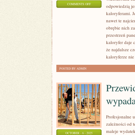
ON
COMMENTS OFF
odpowiedzią je
TO,
kaloryferami. J
ŻE
nawet te najcie
SZYJEMY
obrębie nich z
SUKIENKI
przestrzeń pane
LUB
kaloryfer daje 
że najdalsze c
GARNITURY
kaloryferze nie
NA
MIARĘ
POSTED BY ADMIN
JEST
POWSZECHNIE
Przewi
WIADOME
ORAZ
wypada
NIKOGO
NIE
Profesjonalne 
ZADZIWIA
zależności od t
maleje wydatek
OCTOBER - 6 - 2025