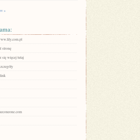
v »
ama:
www.lily.com.pl
 stronę
się więcej tutaj
szczegóły
link
pineconeone.com