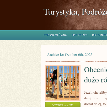
Turystyka, Podróż
STRONA GŁÓWNA
SPIS TREŚCI
BLOG INT
Archive for October 6th, 2025
Obecni
dużo r
Jeżeli chcieli
dalej Jeżeli p
dostał dalej, 
OCTOBER - 6 - 2025