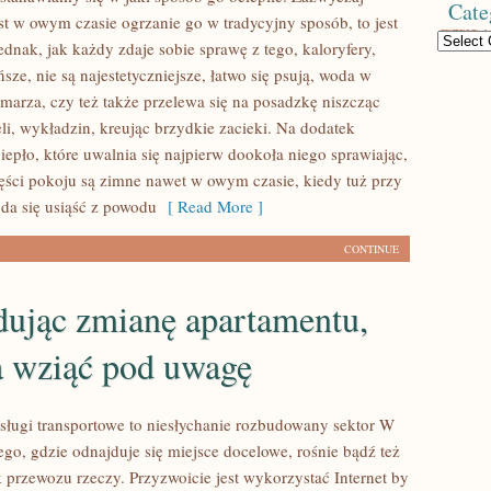
Cate
st w owym czasie ogrzanie go w tradycyjny sposób, to jest
Categories
ednak, jak każdy zdaje sobie sprawę z tego, kaloryfery,
ńsze, nie są najestetyczniejsze, łatwo się psują, woda w
amarza, czy też także przelewa się na posadzkę niszcząc
li, wykładzin, kreując brzydkie zacieki. Na dodatek
ciepło, które uwalnia się najpierw dookoła niego sprawiając,
zęści pokoju są zimne nawet w owym czasie, kiedy tuż przy
 da się usiąść z powodu
[ Read More ]
CONTINUE
dując zmianę apartamentu,
 wziąć pod uwagę
usługi transportowe to niesłychanie rozbudowany sektor W
ego, gdzie odnajduje się miejsce docelowe, rośnie bądź też
 przewozu rzeczy. Przyzwoicie jest wykorzystać Internet by