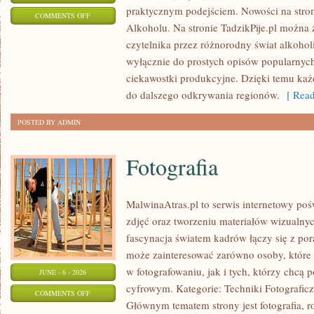
praktycznym podejściem. Nowości na stroni
ON
COMMENTS OFF
Alkoholu. Na stronie TadzikPije.pl można 
SZAMPANY
czytelnika przez różnorodny świat alkoholi
I
wyłącznie do prostych opisów popularnych
WINA
ciekawostki produkcyjne. Dzięki temu każ
MUSUJĄCE
do dalszego odkrywania regionów.
[ Read
POSTED BY ADMIN
Fotografia
MalwinaAtras.pl to serwis internetowy poś
zdjęć oraz tworzeniu materiałów wizualnyc
fascynacja światem kadrów łączy się z po
może zainteresować zarówno osoby, które 
w fotografowaniu, jak i tych, którzy chcą 
JUNE - 6 - 2026
cyfrowym. Kategorie: Techniki Fotograficz
ON
COMMENTS OFF
Głównym tematem strony jest fotografia, r
FOTOGRAFIA