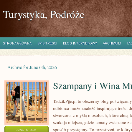
Turystyka, Podróże
STRONA GŁÓWNA
SPIS TREŚCI
BLOG INTERNETOWY
ARCHIWUM
TA
Archive for June 6th, 2026
Szampany i Wina Mu
TadzikPije.pl to obszerny blog poświęcon
odbiorca może znaleźć inspirujące treści d
stworzona z myślą o osobach, które chcą le
szukają miejsca, gdzie tematy związane z
sposób przystępny. To przestrzeń, w którym
JUNE - 6 - 2026