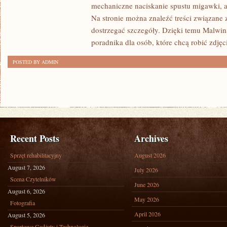
mechaniczne naciskanie spustu migawki, a
Na stronie można znaleźć treści związane z 
dostrzegać szczegóły. Dzięki temu Malwin
poradnika dla osób, które chcą robić zdjęc
POSTED BY ADMIN
Recent Posts
Archives
Sprzęt rehabilitacyjny
August 2026
August 7, 2026
July 2026
Scena Czytelników
June 2026
August 6, 2026
May 2026
Fotografia
April 2026
August 5, 2026
Sportowe Gadżety i Technologie