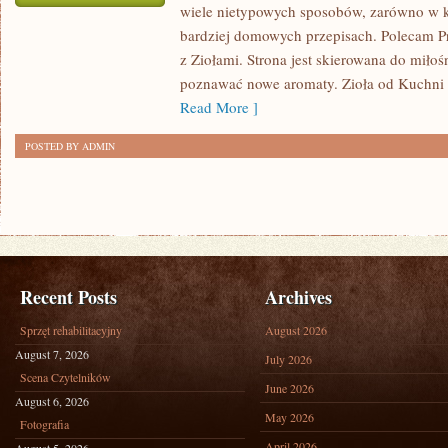
wiele nietypowych sposobów, zarówno w ku
PRZEPISY
bardziej domowych przepisach. Polecam Pr
Z
z Ziołami. Strona jest skierowana do miło
PRZYPRAWAMI
poznawać nowe aromaty. Zioła od Kuchni
Read More ]
POSTED BY ADMIN
Recent Posts
Archives
Sprzęt rehabilitacyjny
August 2026
August 7, 2026
July 2026
Scena Czytelników
June 2026
August 6, 2026
May 2026
Fotografia
April 2026