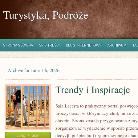
Turystyka, Podróże
STRONA GŁÓWNA
SPIS TREŚCI
BLOG INTERNETOWY
ARCHIWUM
TA
Archive for June 7th, 2026
Trendy i Inspiracje
Sala Lacerta to praktyczny portal poświę
uroczystości, w którym czytelnik może zna
chrzcin. Strona została przygotowana z my
zorganizować wydarzenie w sposób przem
decyzji, pośpiechu i organizacyjnego chaos
JUNE - 7 - 2026