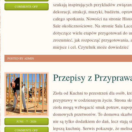
szukają inspirujących przykładów związan
ON
COMMENTS OFF
dekoracji, atrakcji, muzyki, budżetu, opr
TRENDY
całego spotkania. Nowości na stronie Histor
I
Sale okolicznościowe. Na stronie Sala Lac
INSPIRACJE
dotyczące wielu etapów przygotowań do ur
zrozumieć, jak rozpocząć przygotowania, 
miejsce i cel. Czytelnik może dowiedzieć
[
POSTED BY ADMIN
Przepisy z Przypraw
Zioła od Kuchni to przestrzeń dla osób, k
przyprawy w codziennym życiu. Strona sku
zioła mogą wzbogacić smak potraw, napojó
domowych przetworów. To domowa skarbn
nie są tylko dodatkiem do dań, lecz stają
JUNE - 7 - 2026
lepszą kuchnię. Serwis pokazuje, że mel
ON
COMMENTS OFF