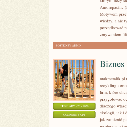
którym liczy s
REVLON
Amorepacific (
(USA)
Motywem przewo
wiedzy, a nie 
porządkować p
zmywaniem filt
POSTED BY ADMIN
Biznes 
makmetalik.pl
recyklingu oraz
firm, które chc
przygotować od
dlaczego właśc
FEBRUARY - 23 - 2026
ekologii, jak i
ON
COMMENTS OFF
jak zamienić p
BIZNES
wspierając eko