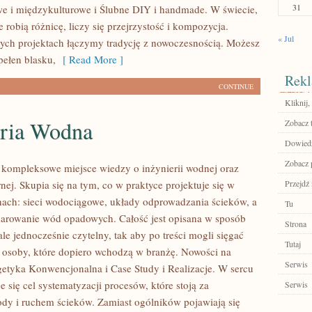
31
 i międzykulturowe i Ślubne DIY i handmade. W świecie,
 robią różnicę, liczy się przejrzystość i kompozycja.
« Jul
ych projektach łączymy tradycję z nowoczesnością. Możesz
pełen blasku,
[ Read More ]
Rekl
CONTINUE
Kliknij,
eria Wodna
Zobacz 
Dowiedz 
Zobacz 
o kompleksowe miejsce wiedzy o inżynierii wodnej oraz
rnej. Skupia się na tym, co w praktyce projektuje się w
Przejdź 
nach: sieci wodociągowe, układy odprowadzania ścieków, a
Tu
arowanie wód opadowych. Całość jest opisana w sposób
Strona
le jednocześnie czytelny, tak aby po treści mogli sięgać
Tutaj
az osoby, które dopiero wchodzą w branżę. Nowości na
Serwis
rgetyka Konwencjonalna i Case Study i Realizacje. W sercu
e się cel systematyzacji procesów, które stoją za
Serwis
y i ruchem ścieków. Zamiast ogólników pojawiają się