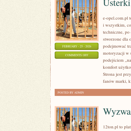
Usterki
e-opel.com.pl t
i wszystkim, co
techniczne, po
stworzone dla 
podejmować tra
FEBRUARY - 25 - 2026
motoryzacji w 
ON
COMMENTS OFF
podejściem „na 
USTERKI
komfort użytko
I
Strona jest prz
NAPRAWY
fanów marki, k
POSTED BY ADMIN
Wyzwan
12ton.pl to pl