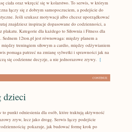
ę ciała oraz wkręcić się w kolarstwo. To serwis, w którym
czna łączy się z dobrym samopoczuciem, a podejście do
listyczne. Jeśli szukasz motywacji albo chcesz uporządkować
tutaj znajdziesz inspiracje dopasowane do codzienności, a
z plakatu. Kategorie dla każdego to Siłownia i Fitness dla
. Sednem 12ton.pl jest równowaga: między planem a
 między treningiem siłowym a cardio, między odżywianiem
rwis pomaga patrzeć na zmianę sylwetki i sprawności jak na
iczą się codzienne decyzje, a nie jednorazowe zrywy.
[
CONTINUE
 dzieci
to punkt odniesienia dla osób, które traktują aktywność
azowy zryw, lecz jako drogę. Serwis łączy podejście
codziennością: pokazuje, jak budować formę krok po