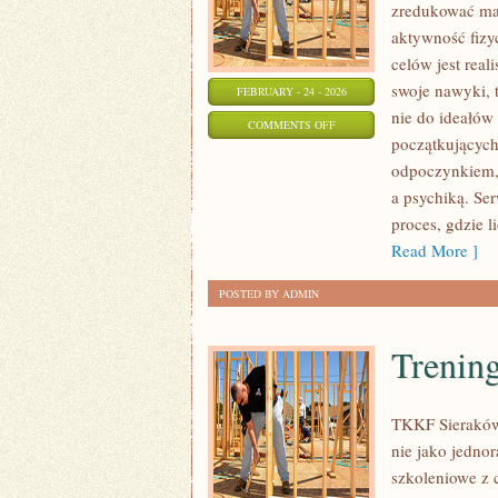
zredukować mas
aktywność fizy
celów jest rea
swoje nawyki, 
FEBRUARY - 24 - 2026
nie do ideałów 
ON
COMMENTS OFF
początkujących
WYZWANIA
odpoczynkiem,
I
a psychiką. Se
PLANY
proces, gdzie l
TRENINGOWE
Read More ]
POSTED BY ADMIN
Trening
TKKF Sieraków 
nie jako jednor
szkoleniowe z 