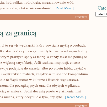
cia: hydraulika, hydrologia, magazynowanie wód,
Cate
 przewodów, a także niezawodność
[ Read More ]
Categories
CONTINUE
ą za granicą
.pl to serwis wędkarski, który powstał z myślą o osobach,
dkarstwo jest czymś więcej niż tylko weekendowym hobby.
którym praktyka spotyka teorię, a każdy tekst ma pomagać
 z większą satysfakcją. Jeśli szukasz inspiracji, chcesz
woje podejście do sprzętu, albo po prostu lubisz czytać o
 i wędkarskich realiach, znajdziesz tu solidne kompendium.
onie to Wędkarstwo w kulturze i Historia wędkarstwa.
worzona dla początkujących oraz dla obytych wędkarzy,
ciągać wnioski. Jedni docenią proste wyjaśnienia, inni
a niuans, który decyduje o tym, czy ryba
[ Read More ]
CONTINUE