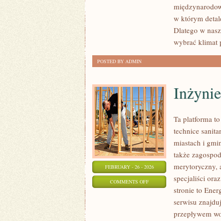
międzynarodowe
I
w którym detale
WESELE
Dlatego w nasz
wybrać klimat 
POSTED BY ADMIN
Inżyni
Ta platforma t
technice sanita
miastach i gmi
także zagospod
merytoryczny, a
FEBRUARY - 26 - 2026
specjaliści or
ON
COMMENTS OFF
stronie to Ene
INŻYNIERIA
serwisu znajduj
WODNA
przepływem wod