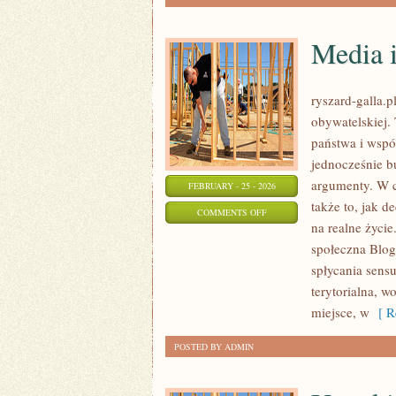
Media i
ryszard-galla.p
obywatelskiej.
państwa i wspó
jednocześnie b
argumenty. W c
FEBRUARY - 25 - 2026
także to, jak 
ON
COMMENTS OFF
na realne życie
MEDIA
społeczna Blog
I
spłycania sensu
POLITYKA
terytorialna, w
miejsce, w
[ Re
POSTED BY ADMIN