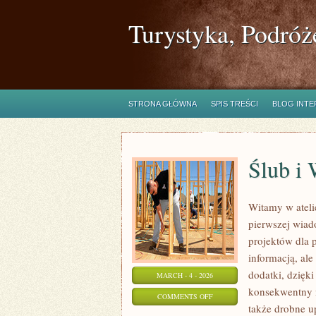
Turystyka, Podróż
STRONA GŁÓWNA
SPIS TREŚCI
BLOG INT
Ślub i 
Witamy w atelie
pierwszej wiad
projektów dla p
informacją, ale
dodatki, dzięki
MARCH - 4 - 2026
konsekwentny m
ON
COMMENTS OFF
także drobne u
ŚLUB