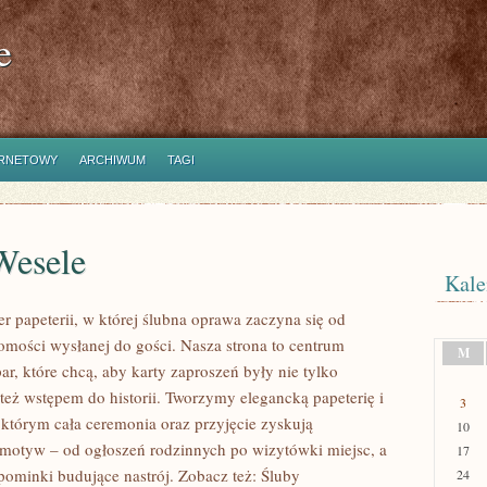
e
ERNETOWY
ARCHIWUM
TAGI
Wesele
Kale
r papeterii, w której ślubna oprawa zaczyna się od
omości wysłanej do gości. Nasza strona to centrum
M
ar, które chcą, aby karty zaproszeń były nie tylko
 też wstępem do historii. Tworzymy elegancką papeterię i
3
 którym cała ceremonia oraz przyjęcie zyskują
10
otyw – od ogłoszeń rodzinnych po wizytówki miejsc, a
17
pominki budujące nastrój. Zobacz też: Śluby
24