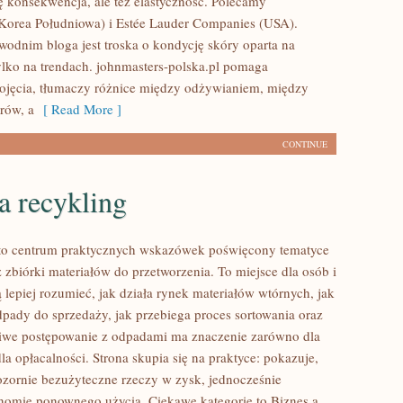
ię konsekwencja, ale też elastyczność. Polecamy
Korea Południowa) i Estée Lauder Companies (USA).
dnim bloga jest troska o kondycję skóry oparta na
tylko na trendach. johnmasters-polska.pl pomaga
ojęcia, tłumaczy różnice między odżywianiem, między
rów, a
[ Read More ]
CONTINUE
a recykling
 to centrum praktycznych wskazówek poświęcony tematyce
 zbiórki materiałów do przetworzenia. To miejsce dla osób i
ą lepiej rozumieć, jak działa rynek materiałów wtórnych, jak
pady do sprzedaży, jak przebiega proces sortowania oraz
iwe postępowanie z odpadami ma znaczenie zarówno dla
 dla opłacalności. Strona skupia się na praktyce: pokazuje,
ozornie bezużyteczne rzeczy w zysk, jednocześnie
nomię ponownego użycia. Ciekawe kategorie to Biznes a