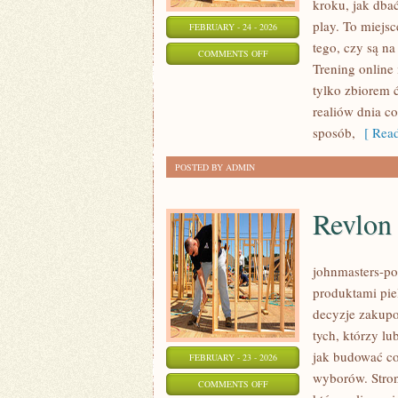
kroku, jak dbać
play. To miejsc
FEBRUARY - 24 - 2026
tego, czy są na
ON
COMMENTS OFF
Trening online 
TRENING
tylko zbiorem 
DZIECI
realiów dnia 
sposób,
[ Read
POSTED BY ADMIN
Revlon
johnmasters-pol
produktami pie
decyzje zakupo
tych, którzy lu
jak budować co
FEBRUARY - 23 - 2026
wyborów. Stron
ON
COMMENTS OFF