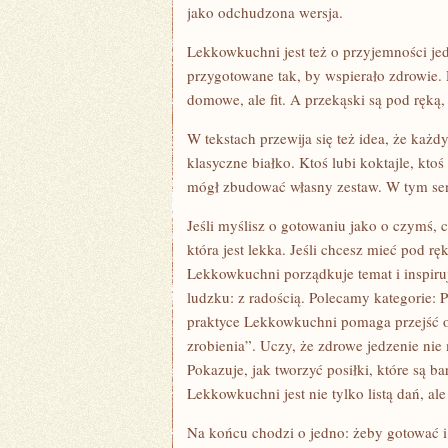
jako odchudzona wersja.
Lekkowkuchni jest też o przyjemności jed
przygotowane tak, by wspierało zdrowie. D
domowe, ale fit. A przekąski są pod ręką
W tekstach przewija się też idea, że każd
klasyczne białko. Ktoś lubi koktajle, kt
mógł zbudować własny zestaw. W tym sens
Jeśli myślisz o gotowaniu jako o czymś, 
która jest lekka. Jeśli chcesz mieć pod r
Lekkowkuchni porządkuje temat i inspiruje
ludzku: z radością. Polecamy kategorie: 
praktyce Lekkowkuchni pomaga przejść o
zrobienia”. Uczy, że zdrowe jedzenie nie
Pokazuje, jak tworzyć posiłki, które są ba
Lekkowkuchni jest nie tylko listą dań, al
Na końcu chodzi o jedno: żeby gotować i 