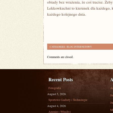
obiady bez wrażenia, że coś tracisz. Żeb
Lekkowkuchni to kierunek dla każdego, kt
każdego kolejnego dnia.
CATEGORIES:
BLOG INTERNETOWY
Comments are closed.
Recent Posts
A
Fotografia
A
August 5, 2026
Ju
Sportowe Gadżety i Technologie
Ju
August 4, 2026
M
Apeniny (Włochy)