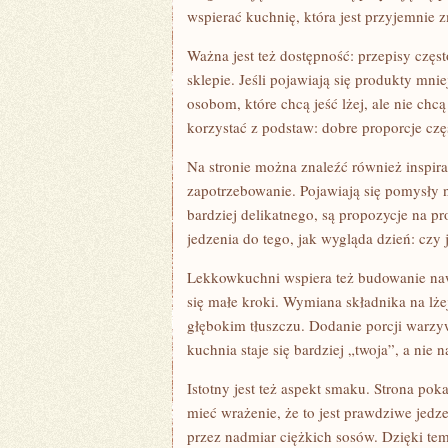
wspierać kuchnię, która jest przyjemnie 
Ważna jest też dostępność: przepisy częst
sklepie. Jeśli pojawiają się produkty mn
osobom, które chcą jeść lżej, ale nie ch
korzystać z podstaw: dobre proporcje czę
Na stronie można znaleźć również inspira
zapotrzebowanie. Pojawiają się pomysły n
bardziej delikatnego, są propozycje na p
jedzenia do tego, jak wygląda dzień: czy
Lekkowkuchni wspiera też budowanie naw
się małe kroki. Wymiana składnika na lże
głębokim tłuszczu. Dodanie porcji warzyw,
kuchnia staje się bardziej „twoja”, a nie 
Istotny jest też aspekt smaku. Strona pok
mieć wrażenie, że to jest prawdziwe jedze
przez nadmiar ciężkich sosów. Dzięki tem