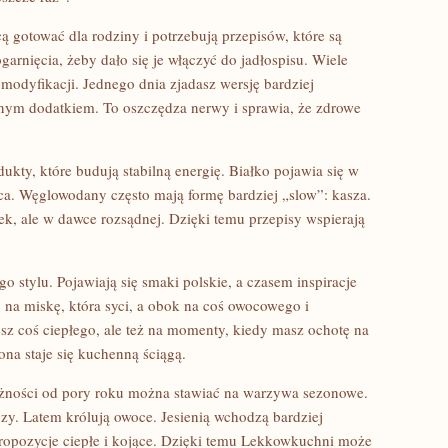
ą gotować dla rodziny i potrzebują przepisów, które są
arnięcia, żeby dało się je włączyć do jadłospisu. Wiele
 modyfikacji. Jednego dnia zjadasz wersję bardziej
nnym dodatkiem. To oszczędza nerwy i sprawia, że zdrowe
ukty, które budują stabilną energię. Białko pojawia się w
ca. Węglowodany często mają formę bardziej „slow”: kasza.
k, ale w dawce rozsądnej. Dzięki temu przepisy wspierają
o stylu. Pojawiają się smaki polskie, a czasem inspiracje
na miskę, która syci, a obok na coś owocowego i
sz coś ciepłego, ale też na momenty, kiedy masz ochotę na
ona staje się kuchenną ściągą.
leżności od pory roku można stawiać na warzywa sezonowe.
czy. Latem królują owoce. Jesienią wchodzą bardziej
propozycje ciepłe i kojące. Dzięki temu Lekkowkuchni może