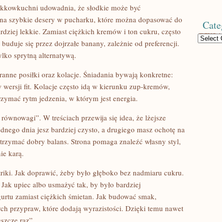
Lekkowkuchni udowadnia, że słodkie może być
 na szybkie desery w pucharku, które można dopasować do
Cate
rdziej lekkie. Zamiast ciężkich kremów i ton cukru, często
Categories
 buduje się przez dojrzałe banany, zależnie od preferencji.
ylko sprytną alternatywą.
poranne posiłki oraz kolacje. Śniadania bywają konkretne:
w wersji fit. Kolacje często idą w kierunku zup-kremów,
rzymać rytm jedzenia, w którym jest energia.
równowagi”. W treściach przewija się idea, że lżejsze
jednego dnia jesz bardziej czysto, a drugiego masz ochotę na
trzymać dobry balans. Strona pomaga znaleźć własny styl,
ie karą.
riki. Jak doprawić, żeby było głęboko bez nadmiaru cukru.
Jak upiec albo usmażyć tak, by było bardziej
gurtu zamiast ciężkich śmietan. Jak budować smak,
ych przypraw, które dodają wyrazistości. Dzięki temu nawet
eszcze raz”.