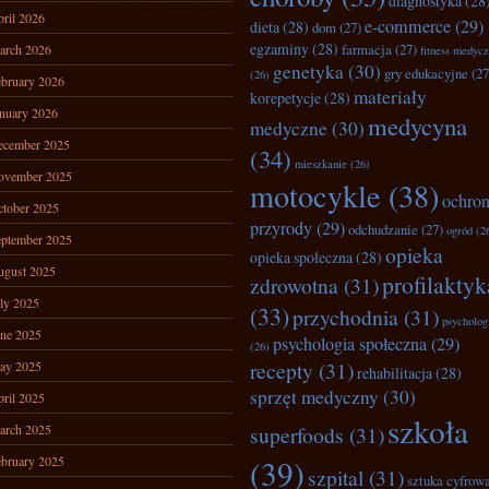
diagnostyka
(28
ril 2026
e-commerce
(29)
dieta
(28)
dom
(27)
egzaminy
(28)
farmacja
(27)
arch 2026
fitness medyc
genetyka
(30)
gry edukacyjne
(27
(26)
bruary 2026
materiały
korepetycje
(28)
nuary 2026
medycyna
medyczne
(30)
ecember 2025
(34)
mieszkanie
(26)
ovember 2025
motocykle
(38)
ochro
tober 2025
przyrody
(29)
odchudzanie
(27)
ogród
(2
ptember 2025
opieka
opieka społeczna
(28)
ugust 2025
profilaktyk
zdrowotna
(31)
ly 2025
(33)
przychodnia
(31)
psycholog
ne 2025
psychologia społeczna
(29)
(26)
recepty
(31)
ay 2025
rehabilitacja
(28)
sprzęt medyczny
(30)
ril 2025
szkoła
arch 2025
superfoods
(31)
bruary 2025
(39)
szpital
(31)
sztuka cyfrow