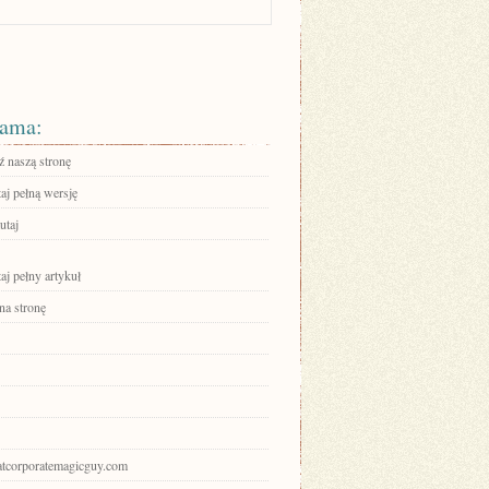
ama:
 naszą stronę
aj pełną wersję
utaj
aj pełny artykuł
na stronę
hatcorporatemagicguy.com