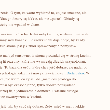
zenia. O tym, że warto wybierać to, co jest smaczne, ale
latego desery są lekkie, ale nie „puste”. Obiady są
, żeby nie wpadać w chaos.
y ma inne potrzeby. Jedni wolą kuchnię roślinną, inni wolą
oś inny woli kanapki. Lekkowkuchni daje opcje, by każdy
ie strona jest jak zbiór sprawdzonych pomysłów.
co ma być sensowne, ta strona prowadzi cię w stronę kuchni,
ęką fit przepisy, które nie wymagają długich przygotowań,
. To baza dla osób, które chcą jeść dobrze, ale nadal po
Psychologia jedzenia i nawyki żywieniowe i
Dieta paleo
. W
d „nie wiem, co zjeść” do „mam coś prostego do
 musi być czasochłonne, tylko dobrze poukładane.
rdziej fit, a jednocześnie domowe. I właśnie dlatego
e też towarzyszem w kuchni.
jeść tak, by czuć się dobrze. Żeby mieć w menu lekkie