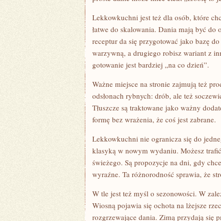
Lekkowkuchni jest też dla osób, które chc
łatwe do skalowania. Dania mają być do og
receptur da się przygotować jako bazę do
warzywną, a drugiego robisz wariant z i
gotowanie jest bardziej „na co dzień”.
Ważne miejsce na stronie zajmują też prod
odsłonach rybnych: drób, ale też soczewi
Tłuszcze są traktowane jako ważny dodate
formę bez wrażenia, że coś jest zabrane.
Lekkowkuchni nie ogranicza się do jedneg
klasyką w nowym wydaniu. Możesz trafić 
świeżego. Są propozycje na dni, gdy chce
wyraźne. Ta różnorodność sprawia, że str
W tle jest też myśl o sezonowości. W za
Wiosną pojawia się ochota na lżejsze rze
rozgrzewające dania. Zimą przydają się 