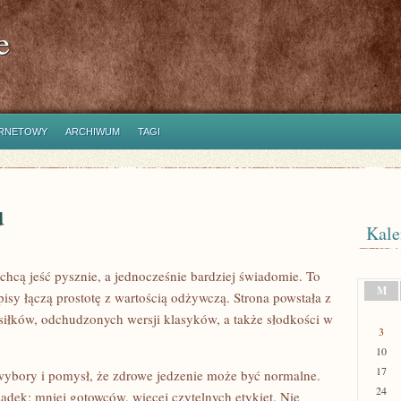
e
ERNETOWY
ARCHIWUM
TAGI
u
Kale
chcą jeść pysznie, a jednocześnie bardziej świadomie. To
M
episy łączą prostotę z wartością odżywczą. Strona powstała z
osiłków, odchudzonych wersji klasyków, a także słodkości w
3
10
17
ybory i pomysł, że zdrowe jedzenie może być normalne.
24
ądek: mniej gotowców, więcej czytelnych etykiet. Nie