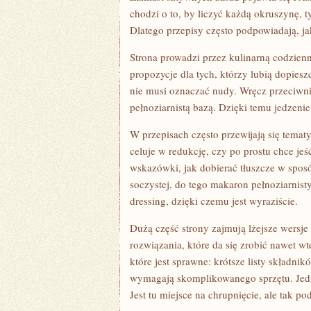
chodzi o to, by liczyć każdą okruszynę, 
Dlatego przepisy często podpowiadają, jak
Strona prowadzi przez kulinarną codzienn
propozycje dla tych, którzy lubią dopies
nie musi oznaczać nudy. Wręcz przeciwn
pełnoziarnistą bazą. Dzięki temu jedzenie
W przepisach często przewijają się tematy
celuje w redukcję, czy po prostu chce je
wskazówki, jak dobierać tłuszcze w sposó
soczystej, do tego makaron pełnoziarnist
dressing, dzięki czemu jest wyraziście.
Dużą część strony zajmują lżejsze wersje
rozwiązania, które da się zrobić nawet w
które jest sprawne: krótsze listy składni
wymagają skomplikowanego sprzętu. Jedn
Jest tu miejsce na chrupnięcie, ale tak po