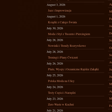
Ap
August 3, 2026
Jazz i Improwizacja
M
August 1, 2026
Fe
Książki z Całego Świata
Ja
July 30, 2026
D
Moda i Styl z Tuszem i Piercingiem
July 28, 2026
N
Nowinki i Trendy Rozrywkowe
Oc
July 28, 2026
Se
Treningi i Plany Ćwiczeń
A
July 26, 2026
Plaże, Wyspy i Oceaniczne Rajskie Zakątki
Ju
July 25, 2026
Ju
Polska Moda na Ulicy
M
July 24, 2026
Ap
Testy Części i Narzędzi
M
July 23, 2026
Zero Waste w Kuchni
Fe
July 21, 2026