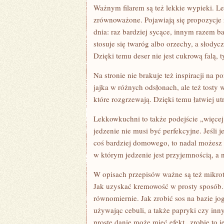
Ważnym filarem są też lekkie wypieki. 
zrównoważone. Pojawiają się propozycje
dnia: raz bardziej sycące, innym razem ba
stosuje się twaróg albo orzechy, a słodycz
Dzięki temu deser nie jest cukrową falą, t
Na stronie nie brakuje też inspiracji na 
jajka w różnych odsłonach, ale też tosty 
które rozgrzewają. Dzięki temu łatwiej ut
Lekkowkuchni to także podejście „więcej 
jedzenie nie musi być perfekcyjne. Jeśli 
coś bardziej domowego, to nadal możesz 
w którym jedzenie jest przyjemnością, a n
W opisach przepisów ważne są też mikrot
Jak uzyskać kremowość w prosty sposób. 
równomiernie. Jak zrobić sos na bazie jo
używając cebuli, a także papryki czy inn
proste danie może mieć efekt „zrobię to j