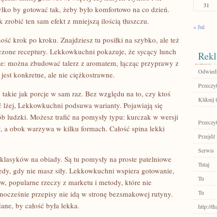
31
tylko by gotować tak, żeby było komfortowo na co dzień.
 zrobić ten sam efekt z mniejszą ilością tłuszczu.
« Jul
ość krok po kroku. Znajdziesz tu posiłki na szybko, ale też
zczone receptury. Lekkowkuchni pokazuje, że sycący lunch
Rekl
ie: można zbudować talerz z aromatem, łącząc przyprawy z
Odwiedź
 jest konkretne, ale nie ciężkostrawne.
Przeczyt
 takie jak porcje w sam raz. Bez względu na to, czy ktoś
Kliknij t
ść lżej, Lekkowkuchni podsuwa warianty. Pojawiają się
b ludzki. Możesz trafić na pomysły typu: kurczak w wersji
Przeczyt
y, a obok warzywa w kilku formach. Całość spina lekki
Przejdź 
Serwis
 klasyków na obiady. Są tu pomysły na proste patelniowe
Tutaj
tedy, gdy nie masz siły. Lekkowkuchni wspiera gotowanie,
Tu
ków, popularne rzeczy z marketu i metody, które nie
Tu
ocześnie przepisy nie idą w stronę bezsmakowej rutyny.
dane, by całość była lekka.
http://t