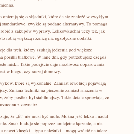
zmienna.
o opierają się o składniki, które da się znaleźć w zwykłym
iej standardowe, zwykle są podane alternatywy. To pomaga
cą robić z zakupów wyprawy. Lekkowkuchni uczy też, jak
sto robią większą różnicę niż egzotyczne dodatki.
cje dla tych, którzy szukają jedzenia pod większe
a posiłki białkowe. W inne dni, gdy potrzebujesz czegoś
roste miski. Takie podejście daje możliwość dopasowania
 jest w biegu, czy raczej domowy.
yków, które są wykonalne. Zamiast rewolucji pojawiają
jszy. Zmiana techniki na pieczenie zamiast smażenia w
 żeby posiłek był stabilniejszy. Takie detale sprawiają, że
narzucona z zewnątrz.
azuje, że „fit” nie musi być mdłe. Można jeść lekko i nadal
nie. Smak buduje się poprzez umiejętne łączenie, a nie
u nawet klasyki – typu naleśniki – mogą wrócić na talerz