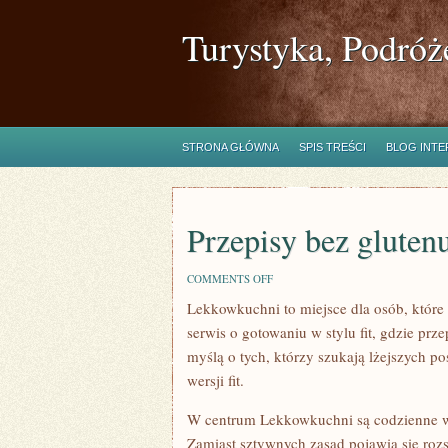
Turystyka, Podróż
STRONA GŁÓWNA
SPIS TREŚCI
BLOG INT
Przepisy bez gluten
ON
COMMENTS OFF
PRZEPISY
Lekkowkuchni to miejsce dla osób, które 
BEZ
GLUTENU
serwis o gotowaniu w stylu fit, gdzie prz
myślą o tych, którzy szukają lżejszych p
wersji fit.
W centrum Lekkowkuchni są codzienne w
Zamiast sztywnych zasad pojawia się rozs