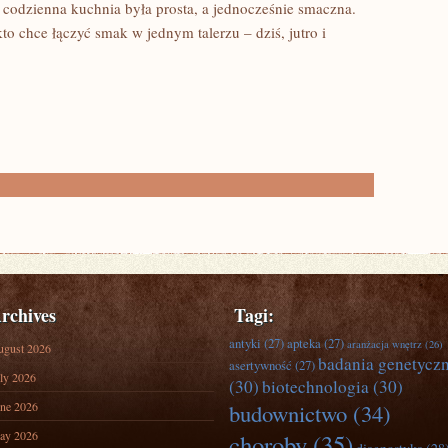
y codzienna kuchnia była prosta, a jednocześnie smaczna.
o chce łączyć smak w jednym talerzu – dziś, jutro i
rchives
Tagi:
antyki
(27)
apteka
(27)
aranżacja wnętrz
(26)
ugust 2026
badania genetycz
asertywność
(27)
ly 2026
(30)
biotechnologia
(30)
ne 2026
budownictwo
(34)
ay 2026
choroby
(35)